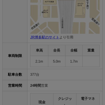
JR博多駅のサイト
より引用
車高
全長
全幅
重量
車両制限
2.1m
5.0m
1.7m
駐車台数
377台
営業時間
24時間
営業
クレジッ
電子マネ
現金