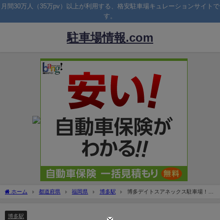
月間30万人（35万pv）以上が利用する、格安駐車場キュレーションサイトで
す。
駐車場情報.com
ホーム
都道府県
福岡県
博多駅
博多デイトスアネックス駐車場！博
多阪急の提携割引の詳細は？
博多駅