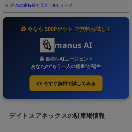
6
💡 車の維持費を見直しませんか？
🎁 今なら
500Pゲット
で無料お試し！
manus AI
🤖
自律型AIエージェント
あなたの“もう一人の秘書”が誕生
👉 今すぐ無料で試してみる
デイトスアネックスの駐車場情報