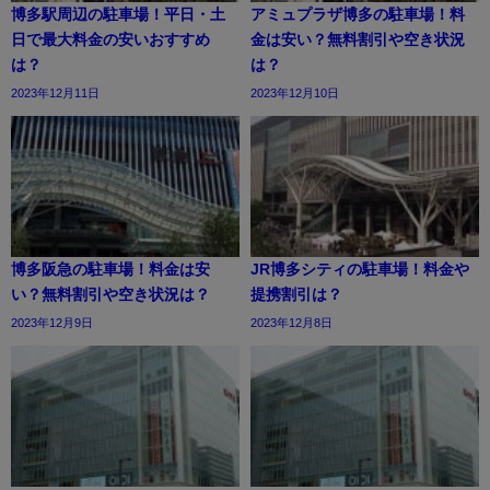
博多駅周辺の駐車場！平日・土
アミュプラザ博多の駐車場！料
日で最大料金の安いおすすめ
金は安い？無料割引や空き状況
は？
は？
2023年12月11日
2023年12月10日
博多阪急の駐車場！料金は安
JR博多シティの駐車場！料金や
い？無料割引や空き状況は？
提携割引は？
2023年12月9日
2023年12月8日