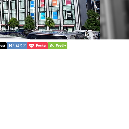
ost
はてブ
Pocket
Feedly
、