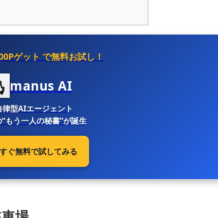
500Pゲット
で無料お試し！
manus AI
自律型AIエージェント
“もう一人の秘書”が誕生
 今すぐ無料で試してみる
駐車場