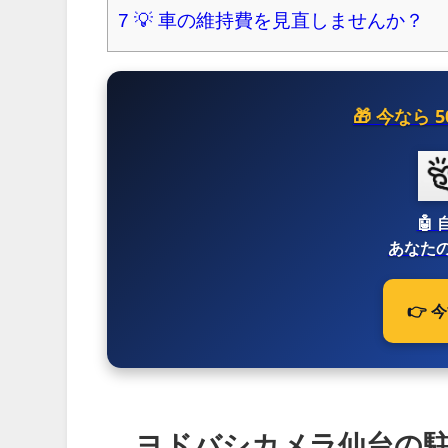
7
💡 車の維持費を見直しませんか？
🎁 今なら
🤖
あなたの
👉
ヨドバシカメラ仙台の