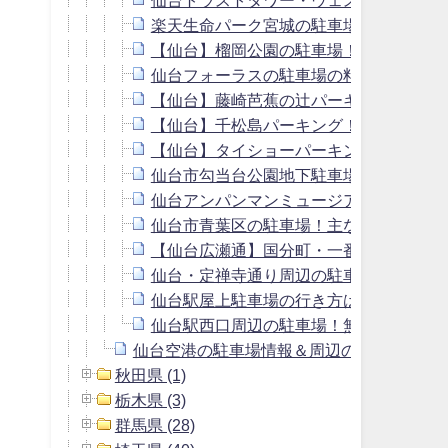
楽天生命パーク宮城の駐車場！料金や周
【仙台】榴岡公園の駐車場！料金は？周
仙台フォーラスの駐車場の料金は？周辺
【仙台】藤崎芭蕉の辻パーキング！料金
【仙台】千松島パーキング！料金や提携
【仙台】タイショーパーキング！料金や
仙台市勾当台公園地下駐車場！料金や提
仙台アンパンマンミュージアムの駐車場
仙台市青葉区の駐車場！主な施設の駐車
【仙台広瀬通】国分町・一番町周辺の駐
仙台・定禅寺通り周辺の駐車場！安い駐
仙台駅屋上駐車場の行き方は？新幹線割
仙台駅西口周辺の駐車場！無料割引サー
仙台空港の駐車場情報＆周辺の格安・予約
秋田県 (1)
栃木県 (3)
群馬県 (28)