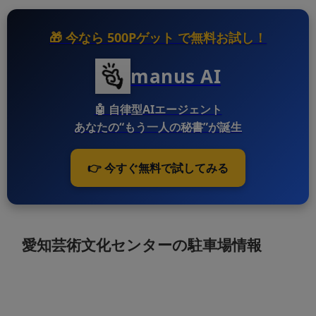
🎁 今なら
500Pゲット
で無料お試し！
manus AI
🤖
自律型AIエージェント
あなたの“もう一人の秘書”が誕生
👉 今すぐ無料で試してみる
愛知芸術文化センターの駐車場情報