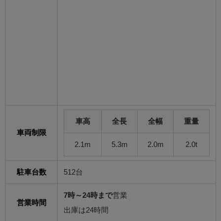
車高
全長
全幅
重量
車両制限
2.1m
5.3m
2.0m
2.0t
駐車台数
512台
7時～24時まで
営業
営業時間
出庫は24時間