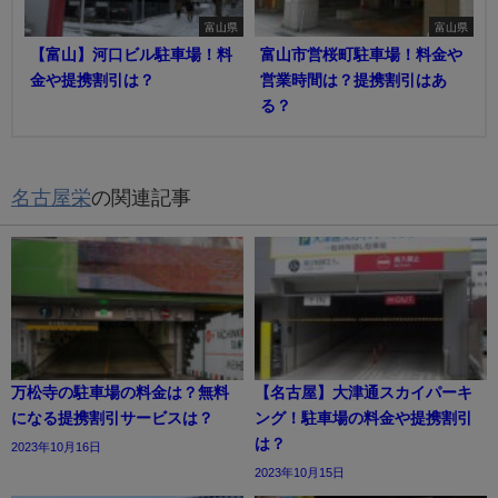
富山県
富山県
【富山】河口ビル駐車場！料
富山市営桜町駐車場！料金や
金や提携割引は？
営業時間は？提携割引はあ
る？
名古屋栄
の関連記事
万松寺の駐車場の料金は？無料
【名古屋】大津通スカイパーキ
になる提携割引サービスは？
ング！駐車場の料金や提携割引
は？
2023年10月16日
2023年10月15日