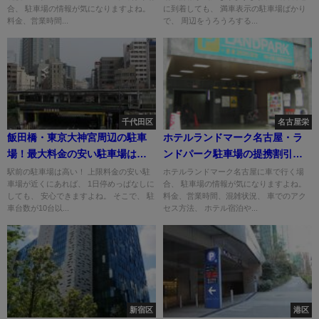
合、 駐車場の情報が気になりますよね。
に到着しても、 満車表示の駐車場ばかり
料金、営業時間...
で、 周辺をうろうろする...
千代田区
名古屋栄
飯田橋・東京大神宮周辺の駐車
ホテルランドマーク名古屋・ラ
場！最大料金の安い駐車場はど
ンドパーク駐車場の提携割引
こ？
は？
駅前の駐車場は高い！ 上限料金の安い駐
ホテルランドマーク名古屋に車で行く場
車場が近くにあれば、 1日停めっぱなしに
合、 駐車場の情報が気になりますよね。
しても、 安心できますよね。 そこで、 駐
料金、営業時間、混雑状況、 車でのアク
車台数が10台以...
セス方法、 ホテル宿泊や...
新宿区
港区