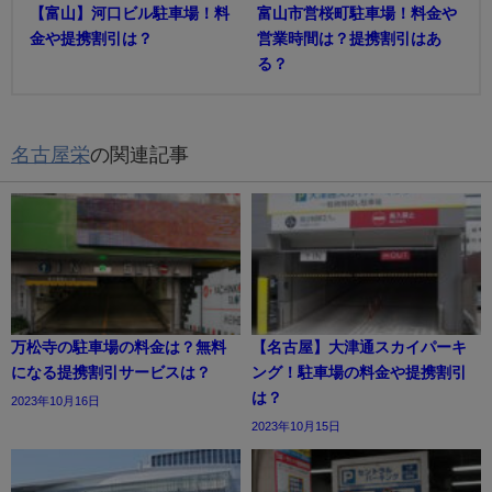
【富山】河口ビル駐車場！料
富山市営桜町駐車場！料金や
金や提携割引は？
営業時間は？提携割引はあ
る？
名古屋栄
の関連記事
万松寺の駐車場の料金は？無料
【名古屋】大津通スカイパーキ
になる提携割引サービスは？
ング！駐車場の料金や提携割引
は？
2023年10月16日
2023年10月15日