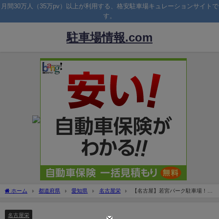
月間30万人（35万pv）以上が利用する、格安駐車場キュレーションサイトで
す。
駐車場情報.com
ホーム
都道府県
愛知県
名古屋栄
【名古屋】若宮パーク駐車場！土
日休日料金や提携割引は？
名古屋栄