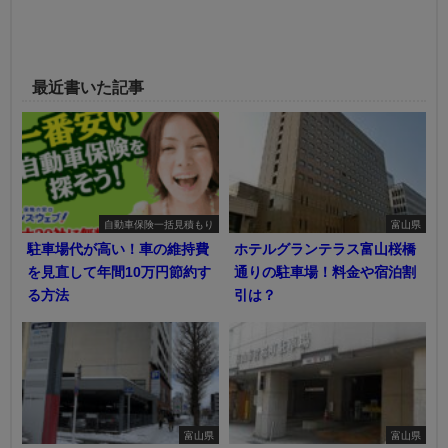
最近書いた記事
自動車保険一括見積もり
富山県
駐車場代が高い！車の維持費
ホテルグランテラス富山桜橋
を見直して年間10万円節約す
通りの駐車場！料金や宿泊割
る方法
引は？
富山県
富山県