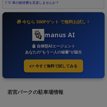
7
💡 車の維持費を見直しませんか？
🎁 今なら
500Pゲット
で無料お試し！
manus AI
🤖
自律型AIエージェント
あなたの“もう一人の秘書”が誕生
👉 今すぐ無料で試してみる
若宮パークの駐車場情報