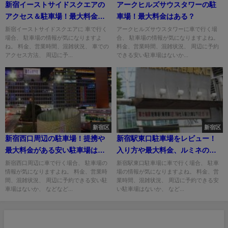
新宿イーストサイドスクエアの
アークヒルズサウスタワーの駐
アクセス＆駐車場！最大料金や
車場！最大料金はある？
入口は？
新宿イーストサイドスクエアに 車で行く
アークヒルズサウスタワーに車で行く場
場合、 駐車場の情報が気になりますよ
合、 駐車場の情報が気になりますよね。
ね。 料金、営業時間、混雑状況、 車での
料金、営業時間、混雑状況、 周辺に予約
アクセス方法、 周辺に予...
できる安い駐車場はないか...
新宿区
新宿区
新宿西口周辺の駐車場！提携や
新宿駅東口駐車場をレビュー！
最大料金がある安い駐車場はど
入り方や最大料金、ルミネの割
こ？
引は？
新宿西口周辺に車で行く場合、 駐車場の
新宿駅東口駐車場に車で行く場合、 駐車
情報が気になりますよね。 料金、営業時
場の情報が気になりますよね。 料金、営
間、混雑状況、 周辺に予約できる安い駐
業時間、混雑状況、 周辺に予約できる安
車場はないか、 などなど...
い駐車場はないか、 など...