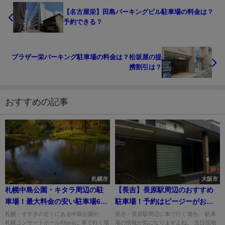
【名古屋栄】田島パーキングビル駐車場の料金は？
予約できる？
ブラザー栄パーキング駐車場の料金は？松坂屋の提
携割引は？
おすすめの記事
札幌市
大阪市
札幌中島公園・キタラ周辺の駐
【長吉】長原駅周辺のおすすめ
車場！最大料金の安い駐車場6
駐車場！予約はピージーがおす
選！
すめ！
札幌・すすきの近くにある中島公園や、
長吉・長原駅周辺に車で行く場合、 駐車
札幌コンサートホールKitaraに 車で行く場
場の情報が気になりますよね。 当日現地