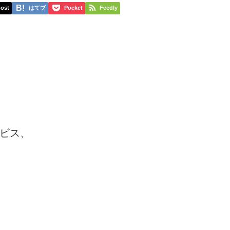
ost
はてブ
Pocket
Feedly
ビス、