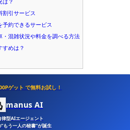
況は？
料割引サービス
を予約できるサービス
車・混雑状況や料金を調べる方法
すすめは？
500Pゲット
で無料お試し！
manus AI
自律型AIエージェント
“もう一人の秘書”が誕生