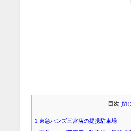
目次
[
閉
1
東急ハンズ三宮店の提携駐車場