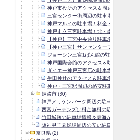
神戸市役所のアクセス＆周辺の駐車場！
三宮センター街周辺の駐車場！料金や無
神戸マルイの駐車場！料金・時間や提携
神戸市立三宮駐車場！北・南の料金・時
【神戸】三宮中央通り駐車場！料金や無
【神戸三宮】サンセンタープラザ駐車場
ジョーシン三宮1ばん館の駐車場！料金
神戸国際会館のアクセス＆駐車場！周辺
ダイエー神戸三宮店の駐車場！料金・無
生田神社のアクセス＆駐車場！周辺の駐
神戸・三宮駅周辺の格安駐車場！予約で
姫路市 (30)
神戸メリケンパーク周辺の駐車場＆料金の
西宮ガーデンズは料金無料の駐車場？周辺
竹田城跡の駐車場情報＆雲海が見れる2つ
阪神甲子園球場周辺の安い駐車場＆予約で
奈良県 (2)