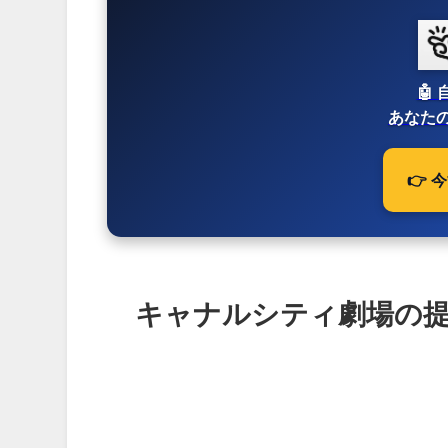
🤖
あなたの
👉
キャナルシティ劇場の