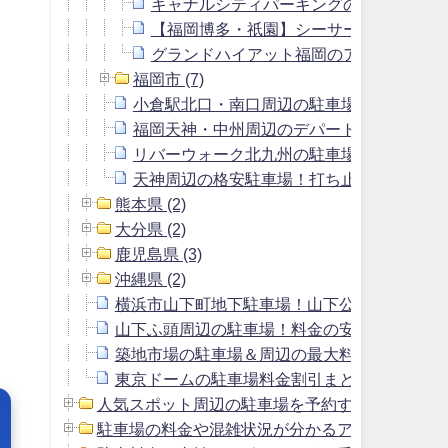
キャナルシティパーキングの駐車場料金
【福岡博多・祇園】シーサーパーキング
グランドハイアット福岡のアクセス＆駐
福岡市 (7)
小倉駅北口・南口周辺の駐車場！一泊料金
福岡天神・中州周辺のデパート・百貨店の
リバーウォーク北九州の駐車場＆周辺の料
天神周辺の格安駐車場！打ち止め料金900
熊本県 (2)
大分県 (2)
鹿児島県 (3)
沖縄県 (2)
横浜市山下町地下駐車場！山下公園駐車場よ
山下ふ頭周辺の駐車場！料金の安いおすすめ
築地市場の駐車場＆周辺の最大料金1800円以
東京ドームの駐車場料金割引まとめ＆周辺の安
人気スポット周辺の駐車場を予約する方法 (2)
駐車場の料金や混雑状況が分かるアプリ (1)