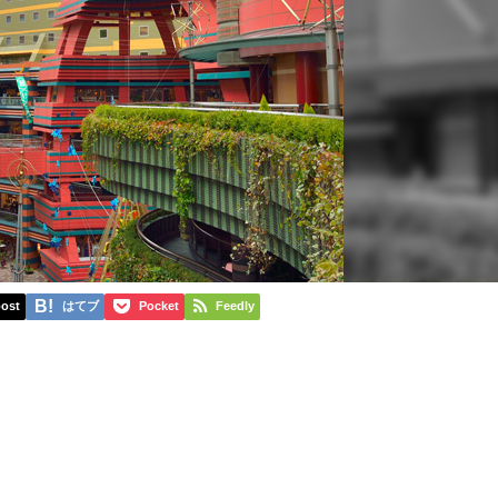
ost
はてブ
Pocket
Feedly