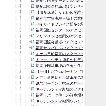
博多港国際ターミナルの駐車場！料金は
博多埠頭の駐車場は安い？一泊・連泊の
【博多漁港】かもめ広場駐車場！最大料
福岡市営築港駐車場！営業時間・最大料
ベイサイドプレイス博多の駐車場！料金
福岡国際センターのアクセス＆駐車場！
マリンメッセ福岡のアクセス＆駐車場の
福岡国際会議場のアクセス＆駐車場！料
福岡サンパレスのアクセス＆駐車場の予
ホテル日航福岡のアクセス＆駐車場！料
キャナルシティ博多の駐車場は無料？周
博多祇園駐車場の料金や住所は？周辺の
【中州】パラカパーキング103の駐車場
オヌキ新博多ビル駐車場の料金は？キャ
紙与パーキング駅三の駐車場料金は？キ
キャナルシティ劇場のアクセス＆駐車場
福岡・パーク住吉の駐車場料金は？キャ
キャナルシティ福岡ワシントンホテルの