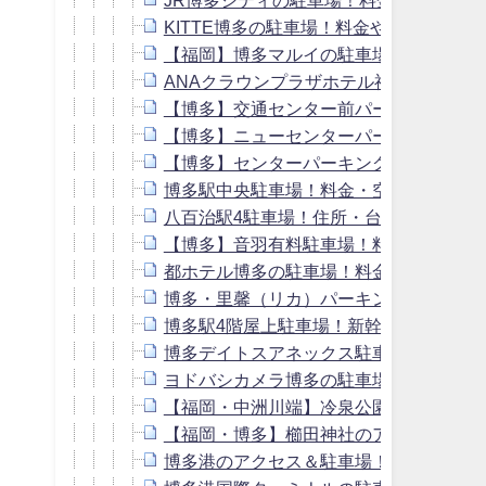
KITTE博多の駐車場！料金や提携割引
【福岡】博多マルイの駐車場！料金や提
ANAクラウンプラザホテル福岡の駐車場
【博多】交通センター前パーキングの駐
【博多】ニューセンターパーキングの駐
【博多】センターパーキングの駐車場！
博多駅中央駐車場！料金・空き状況や提
八百治駅4駐車場！住所・台数・料金や
【博多】音羽有料駐車場！料金や提携割
都ホテル博多の駐車場！料金や提携割引
博多・里馨（リカ）パーキングセンター
博多駅4階屋上駐車場！新幹線割引はあ
博多デイトスアネックス駐車場！博多阪
ヨドバシカメラ博多の駐車場！入り口や
【福岡・中洲川端】冷泉公園の駐車場！
【福岡・博多】櫛田神社のアクセス＆周
博多港のアクセス＆駐車場！24時間・連