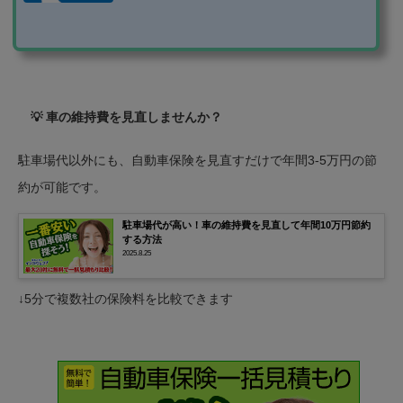
個人宅やマンションなどの空き駐車場を借りられるサ
ービスを利用するのがおすすめです。 この記事では、
ピージーというアプリの使い方を紹介します！ アプリ
のダウンロード アプリは、iOS・android両方に対応し
ています。 アプリのダウンロードページはこちらで
す。 駐車場の利用をもっと楽に！Peasyなら駐車場の
検索・予約・支払いがアプリ一つで...
💡 車の維持費を見直しませんか？
駐車場代以外にも、自動車保険を見直すだけで年間3-5万円の節
約が可能です。
駐車場代が高い！車の維持費を見直して年間10万円節約
する方法
2025.8.25
↓5分で複数社の保険料を比較できます