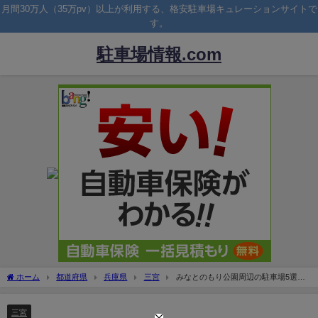
月間30万人（35万pv）以上が利用する、格安駐車場キュレーションサイトで
す。
駐車場情報.com
ホーム
都道府県
兵庫県
三宮
みなとのもり公園周辺の駐車場5選！
料金の安いおすすめは？
三宮