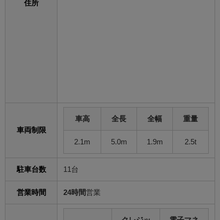
住所
車高
全長
全幅
重量
車両制限
2.1m
5.0m
1.9m
2.5t
駐車台数
11台
営業時間
24時間
営業
クレジッ
電子マネ