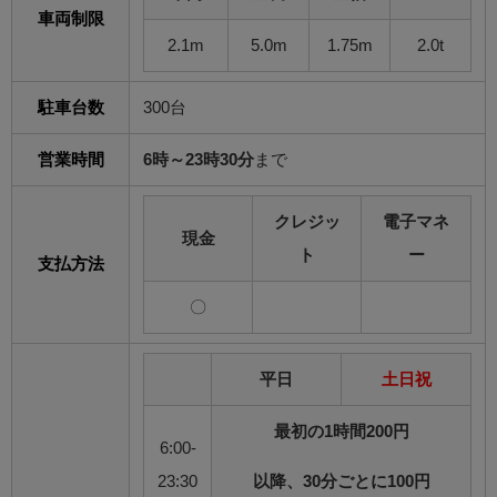
車両制限
2.1m
5.0m
1.75m
2.0t
駐車台数
300台
営業時間
6時～23時30分
まで
クレジッ
電子マネ
現金
ト
ー
支払方法
〇
平日
土日祝
最初の1時間200円
6:00-
23:30
以降、30分ごとに100円