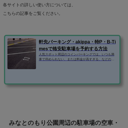
各サイトの詳しい使い方については、
こちらの記事をご覧ください。
軒先パーキング・akippa・特P・B-Ti
mesで格安駐車場を予約する方法
人気スポット周辺のコインパーキングでは、いつも満
車で停められない、または料金が高すぎる、などの問
題がありますよね。 そこで、民間の駐車場ではなく、
個人宅やマンションなどの空き駐車場を借りられるサ
ービスを利用するのがおすすめです。 この記事で
は、・軒先パーキング・akippa・特P・B-Timesの使い
方を紹介します！ 登録方法 格安駐車場予約サイトで
は、いずれもメールアドレスだけで登録できます。（B
-Timesはタイムズクラブの入会が必要） ちなみに、aki
ppaと特Pは、facebookログインも可能です...
みなとのもり公園周辺の駐車場の空車・