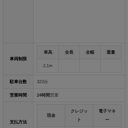
車高
全長
全幅
重量
車両制限
2.1m
駐車台数
323台
営業時間
24時間
営業
クレジッ
電子マネ
現金
ト
ー
支払方法