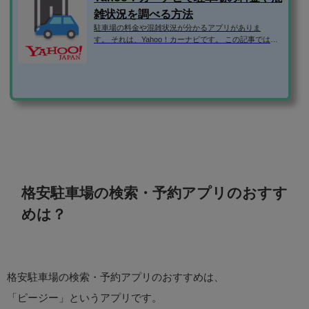
雑状況を調べる方法
駐車場の料金や混雑状況が分かるアプリがありま
す。 それは、Yahoo！カーナビです。 この記事では、Y
ahoo！カーナビの便利な使い方を紹介します！ Yaho
o！カーナビのダウンロードはこちら ⇒「Yahoo!カーナ
ビ -【無料ナビ】渋滞情報も地図も自動更新」 駐車場情
報や満車・空車などの混雑状況の調べ方 GPSをオンに
しない状態でアプリを起動すると、位置情報をオンに
するか聞かれます。 駐車場情報を調べるだけなら、GP
Sを起動する必要がないので、「キャンセル」をタッ
プ。 GPSがオフの時は、常に東...
格安駐車場の検索・予約アプリのおすす
めは？
格安駐車場の検索・予約アプリのおすすめは、
「ピージー」というアプリです。