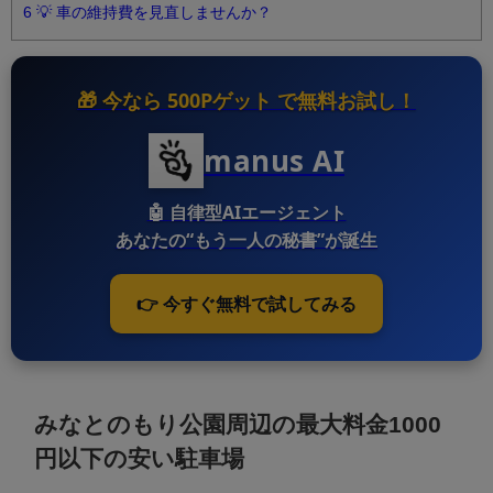
6
💡 車の維持費を見直しませんか？
🎁 今なら
500Pゲット
で無料お試し！
manus AI
🤖
自律型AIエージェント
あなたの“もう一人の秘書”が誕生
👉 今すぐ無料で試してみる
みなとのもり公園周辺の最大料金1000
円以下の安い駐車場