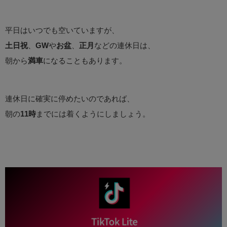
平日はいつでも空いていますが、
土日祝
、
GW
や
お盆
、
正月
などの連休日は、
朝から
満車
になることもあります。
連休日に確実に停めたいのであれば、
朝の
11時
までには着くようにしましょう。