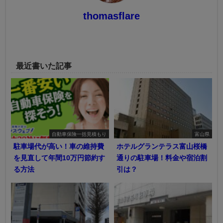
thomasflare
最近書いた記事
自動車保険一括見積もり
富山県
駐車場代が高い！車の維持費
ホテルグランテラス富山桜橋
を見直して年間10万円節約す
通りの駐車場！料金や宿泊割
る方法
引は？