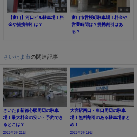
富山県
富山県
【富山】河口ビル駐車場！料
富山市営桜町駐車場！料金や
金や提携割引は？
営業時間は？提携割引はあ
る？
さいたま市
の関連記事
さいたま新都心駅周辺の駐車
大宮駅西口・東口周辺の駐車
場！最大料金の安い・予約でき
場！無料割引のある駐車場まと
るとこは？
め！
2023年3月21日
2023年3月19日