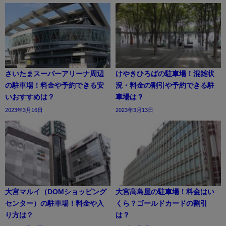
さいたまスーパーアリーナ周辺
けやきひろばの駐車場！混雑状
の駐車場！料金や予約できる安
況・料金の割引や予約できる駐
いおすすめは？
車場は？
2023年3月16日
2023年3月13日
大宮マルイ（DOMショッピング
大宮高島屋の駐車場！料金はい
センター）の駐車場！料金や入
くら？ゴールドカードの割引
り方は？
は？