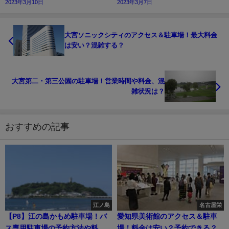
2023年3月10日
2023年3月7日
大宮ソニックシティのアクセス＆駐車場！最大料金
は安い？混雑する？
大宮第二・第三公園の駐車場！営業時間や料金、混
雑状況は？
おすすめの記事
江ノ島
名古屋栄
【P8】江の島かもめ駐車場！バ
愛知県美術館のアクセス＆駐車
ス専用駐車場の予約方法や料金
場！料金は安い？予約できる？