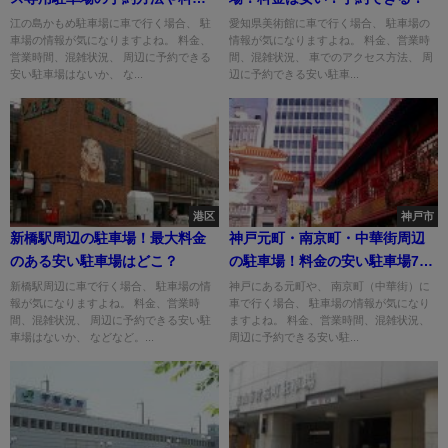
は？
江の島かもめ駐車場に車で行く場合、 駐
愛知県美術館に車で行く場合、 駐車場の
車場の情報が気になりますよね。 料金、
情報が気になりますよね。 料金、営業時
営業時間、混雑状況、 周辺に予約できる
間、混雑状況、 車でのアクセス方法、 周
安い駐車場はないか、 な...
辺に予約できる安い駐車...
港区
神戸市
新橋駅周辺の駐車場！最大料金
神戸元町・南京町・中華街周辺
のある安い駐車場はどこ？
の駐車場！料金の安い駐車場7
選！
新橋駅周辺に車で行く場合、 駐車場の情
神戸にある元町や、 南京町（中華街）に
報が気になりますよね。 料金、営業時
車で行く場合、 駐車場の情報が気になり
間、混雑状況、 周辺に予約できる安い駐
ますよね。 料金、営業時間、混雑状況、
車場はないか、 などなど。...
周辺に予約できる安い駐...