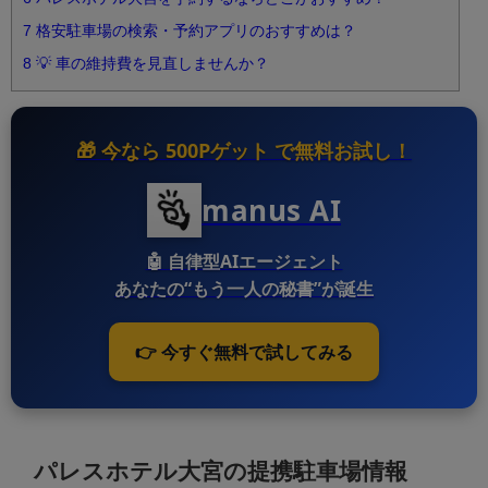
7
格安駐車場の検索・予約アプリのおすすめは？
8
💡 車の維持費を見直しませんか？
🎁 今なら
500Pゲット
で無料お試し！
manus AI
🤖
自律型AIエージェント
あなたの“もう一人の秘書”が誕生
👉 今すぐ無料で試してみる
パレスホテル大宮の提携駐車場情報