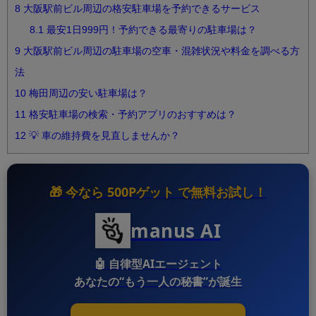
8
大阪駅前ビル周辺の格安駐車場を予約できるサービス
8.1
最安1日999円！予約できる最寄りの駐車場は？
9
大阪駅前ビル周辺の駐車場の空車・混雑状況や料金を調べる方
法
10
梅田周辺の安い駐車場は？
11
格安駐車場の検索・予約アプリのおすすめは？
12
💡 車の維持費を見直しませんか？
🎁 今なら
500Pゲット
で無料お試し！
manus AI
🤖
自律型AIエージェント
あなたの“もう一人の秘書”が誕生