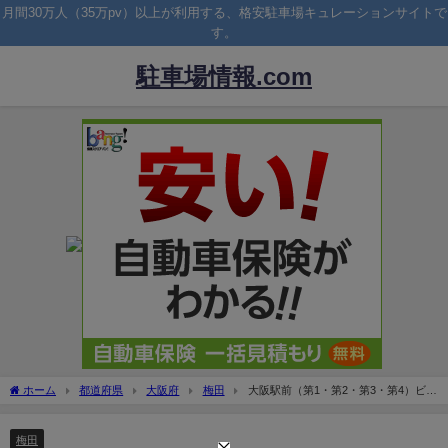
月間30万人（35万pv）以上が利用する、格安駐車場キュレーションサイトで
す。
駐車場情報.com
ホーム
都道府県
大阪府
梅田
大阪駅前（第1・第2・第3・第4）ビル
の駐車場！料金は安い？
梅田