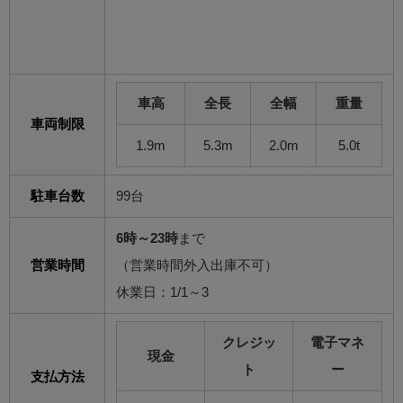
車高
全長
全幅
重量
車両制限
1.9m
5.3m
2.0m
5.0t
駐車台数
99台
6時～23時
まで
営業時間
（営業時間外入出庫不可）
休業日：1/1～3
クレジッ
電子マネ
現金
ト
ー
支払方法