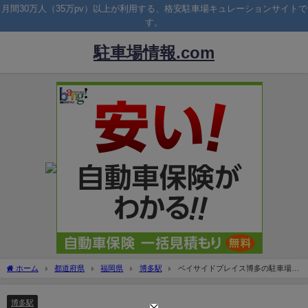
月間30万人（35万pv）以上が利用する、格安駐車場キュレーションサイトで
す。
駐車場情報.com
ホーム
都道府県
福岡県
博多駅
ベイサイドプレイス博多の駐車場！
料金は安い？割引はある？
博多駅