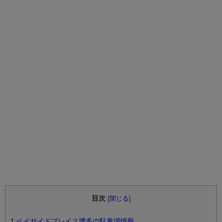
目次
[
閉じる
]
1
ベイサイドプレイス博多の駐車場情報