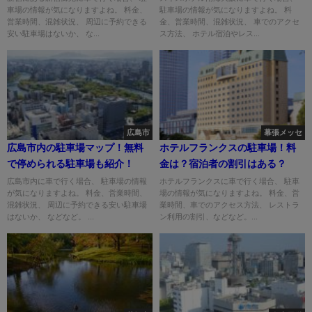
車場の情報が気になりますよね。 料金、
駐車場の情報が気になりますよね。 料
営業時間、混雑状況、 周辺に予約できる
金、営業時間、混雑状況、 車でのアクセ
安い駐車場はないか、 な...
ス方法、 ホテル宿泊やレス...
広島市
幕張メッセ
広島市内の駐車場マップ！無料
ホテルフランクスの駐車場！料
で停められる駐車場も紹介！
金は？宿泊者の割引はある？
広島市内に車で行く場合、 駐車場の情報
ホテルフランクスに車で行く場合、 駐車
が気になりますよね。 料金、営業時間、
場の情報が気になりますよね。 料金、営
混雑状況、 周辺に予約できる安い駐車場
業時間、車でのアクセス方法、 レストラ
はないか、 などなど。 ...
ン利用の割引、などなど。...