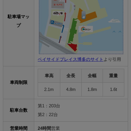
駐車場マッ
プ
ベイサイドプレイス博多のサイト
より引用
車高
全長
全幅
重量
車両制限
2.1m
4.8m
1.8m
1.6t
第1：203台
駐車台数
第2：22台
営業時間
24時間
営業