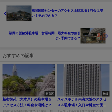
福岡国際センターのアクセス＆駐車場！料金は安
い？予約できる？
福岡市営築港駐車場！営業時間・最大料金や割引
は？予約できる？
おすすめの記事
新宿区
難波
新宿御苑（大木戸）の駐車場＆
スイスホテル南海大阪のアクセ
アクセス方法！料金や混雑は？
ス＆駐車場！入口や料金の優待
割引は？
新宿にある新宿御苑に車で行く場合、 駐
スイスホテル南海大阪に車で行く場合、