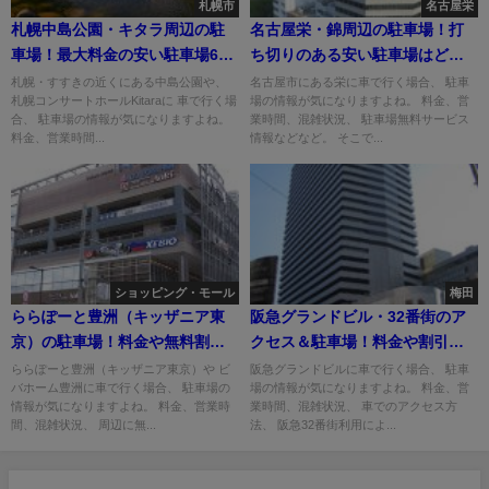
札幌市
名古屋栄
札幌中島公園・キタラ周辺の駐
名古屋栄・錦周辺の駐車場！打
車場！最大料金の安い駐車場6
ち切りのある安い駐車場はど
選！
こ？
札幌・すすきの近くにある中島公園や、
名古屋市にある栄に車で行く場合、 駐車
札幌コンサートホールKitaraに 車で行く場
場の情報が気になりますよね。 料金、営
合、 駐車場の情報が気になりますよね。
業時間、混雑状況、 駐車場無料サービス
料金、営業時間...
情報などなど。 そこで...
ショッピング・モール
梅田
ららぽーと豊洲（キッザニア東
阪急グランドビル・32番街のア
京）の駐車場！料金や無料割引
クセス＆駐車場！料金や割引
は？
は？
ららぽーと豊洲（キッザニア東京）や ビ
阪急グランドビルに車で行く場合、 駐車
バホーム豊洲に車で行く場合、 駐車場の
場の情報が気になりますよね。 料金、営
情報が気になりますよね。 料金、営業時
業時間、混雑状況、 車でのアクセス方
間、混雑状況、 周辺に無...
法、 阪急32番街利用によ...