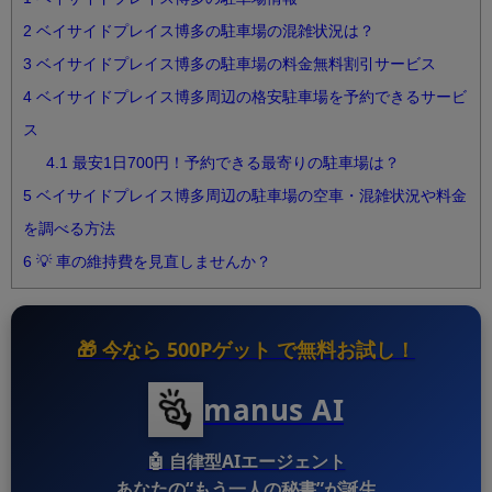
2
ベイサイドプレイス博多の駐車場の混雑状況は？
3
ベイサイドプレイス博多の駐車場の料金無料割引サービス
4
ベイサイドプレイス博多周辺の格安駐車場を予約できるサービ
ス
4.1
最安1日700円！予約できる最寄りの駐車場は？
5
ベイサイドプレイス博多周辺の駐車場の空車・混雑状況や料金
を調べる方法
6
💡 車の維持費を見直しませんか？
🎁 今なら
500Pゲット
で無料お試し！
manus AI
🤖
自律型AIエージェント
あなたの“もう一人の秘書”が誕生