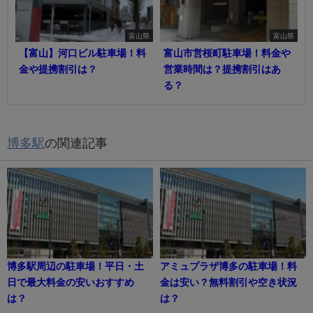
富山県
富山県
【富山】河口ビル駐車場！料
富山市営桜町駐車場！料金や
金や提携割引は？
営業時間は？提携割引はあ
る？
博多駅
の関連記事
博多駅周辺の駐車場！平日・土
アミュプラザ博多の駐車場！料
日で最大料金の安いおすすめ
金は安い？無料割引や空き状況
は？
は？