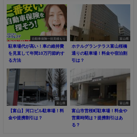
自動車保険一括見積もり
富山県
駐車場代が高い！車の維持費
ホテルグランテラス富山桜橋
を見直して年間10万円節約す
通りの駐車場！料金や宿泊割
る方法
引は？
富山県
富山県
【富山】河口ビル駐車場！料
富山市営桜町駐車場！料金や
金や提携割引は？
営業時間は？提携割引はあ
る？