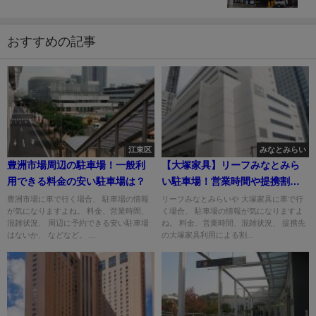
おすすめの記事
江東区
みなとみらい
豊洲市場周辺の駐車場！一般利
【大塚家具】リーフみなとみら
用できる料金の安い駐車場は？
い駐車場！営業時間や提携割引
は？
豊洲市場に車で行く場合、 駐車場の情報
リーフみなとみらいや 大塚家具に車で行
が気になりますよね。 料金、営業時間、
く場合、 駐車場の情報が気になりますよ
混雑状況、 周辺に予約できる安い駐車場
ね。 料金、営業時間、混雑状況、 提携先
はないか、 などなど。 ...
の大塚家具利用による割...