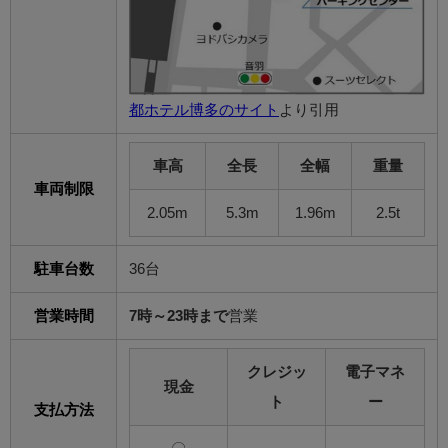
都ホテル博多のサイト
より引用
車高
全長
全幅
重量
車両制限
2.05m
5.3m
1.96m
2.5t
駐車台数
36台
営業時間
7時～23時まで
営業
クレジッ
電子マネ
現金
ト
ー
支払方法