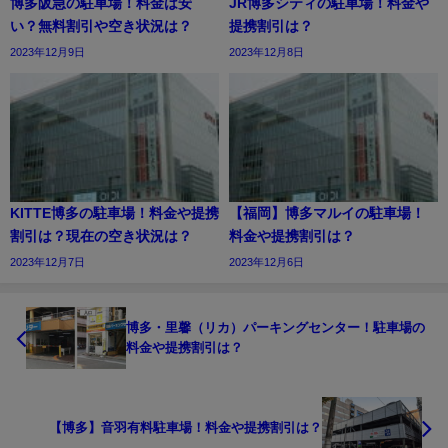
博多阪急の駐車場！料金は安
JR博多シティの駐車場！料金や
い？無料割引や空き状況は？
提携割引は？
2023年12月9日
2023年12月8日
KITTE博多の駐車場！料金や提携
【福岡】博多マルイの駐車場！
割引は？現在の空き状況は？
料金や提携割引は？
2023年12月7日
2023年12月6日
博多・里馨（リカ）パーキングセンター！駐車場の
料金や提携割引は？
【博多】音羽有料駐車場！料金や提携割引は？