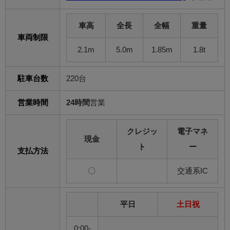
車高
全長
全幅
重量
車両制限
2.1m
5.0m
1.85m
1.8t
駐車台数
220台
営業時間
24時間
営業
クレジッ
電子マネ
現金
ト
ー
支払方法
〇
交通系IC
平日
土日祝
0:00-