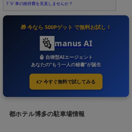
7
💡 車の維持費を見直しませんか？
🎁 今なら
500Pゲット
で無料お試し！
manus AI
🤖
自律型AIエージェント
あなたの“もう一人の秘書”が誕生
👉 今すぐ無料で試してみる
都ホテル博多の駐車場情報