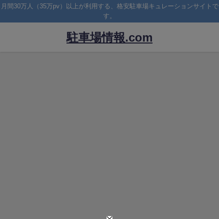
月間30万人（35万pv）以上が利用する、格安駐車場キュレーションサイトで
す。
駐車場情報.com