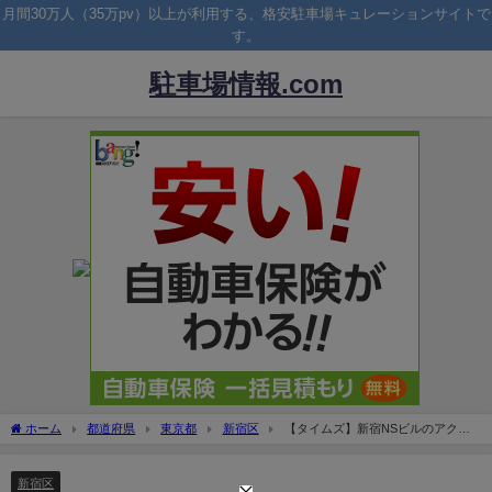
月間30万人（35万pv）以上が利用する、格安駐車場キュレーションサイトで
す。
駐車場情報.com
ホーム
都道府県
東京都
新宿区
【タイムズ】新宿NSビルのアクセ
ス＆駐車場！最大料金や入り口は？
新宿区