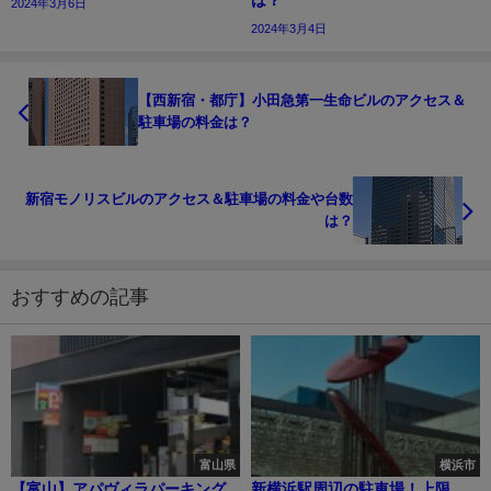
は？
2024年3月6日
2024年3月4日
【西新宿・都庁】小田急第一生命ビルのアクセス＆
駐車場の料金は？
新宿モノリスビルのアクセス＆駐車場の料金や台数
は？
おすすめの記事
富山県
横浜市
【富山】アパヴィラパーキング
新横浜駅周辺の駐車場！上限