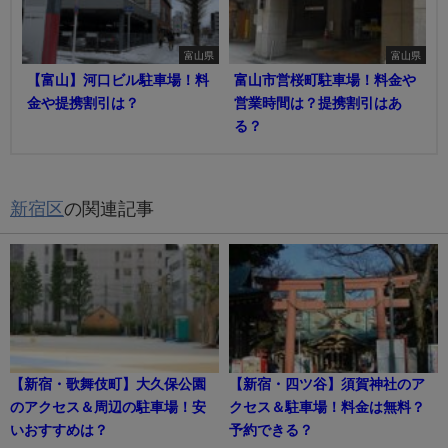
富山県
富山県
【富山】河口ビル駐車場！料
富山市営桜町駐車場！料金や
金や提携割引は？
営業時間は？提携割引はあ
る？
新宿区
の関連記事
【新宿・歌舞伎町】大久保公園
【新宿・四ツ谷】須賀神社のア
のアクセス＆周辺の駐車場！安
クセス＆駐車場！料金は無料？
いおすすめは？
予約できる？