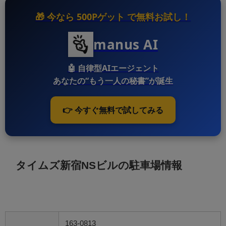
🎁 今なら
500Pゲット
で無料お試し！
manus AI
🤖
自律型AIエージェント
あなたの“もう一人の秘書”が誕生
👉 今すぐ無料で試してみる
タイムズ新宿NSビルの駐車場情報
163-0813