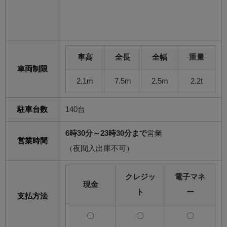
車高
全長
全幅
重量
車両制限
2.1m
7.5m
2.5m
2.2t
駐車台数
140台
6時30分～23時30分まで
営業
営業時間
（夜間入出庫不可）
クレジッ
電子マネ
現金
ト
ー
支払方法
〇
〇
〇