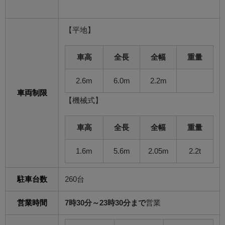
【平地】
車高
全長
全幅
重量
2.6m
6.0m
2.2m
車両制限
【機械式】
車高
全長
全幅
重量
1.6m
5.6m
2.05m
2.2t
駐車台数
260台
営業時間
7時30分～23時30分まで
営業