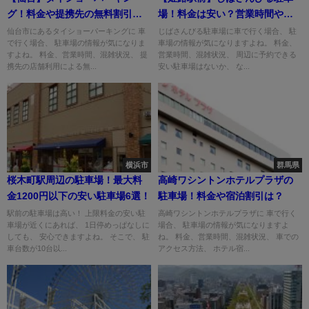
グ！料金や提携先の無料割引
場！料金は安い？営業時間や割
は？
引は？
仙台市にあるタイショーパーキングに 車
じばさんびる駐車場に車で行く場合、 駐
で行く場合、 駐車場の情報が気になりま
車場の情報が気になりますよね。 料金、
すよね。 料金、営業時間、混雑状況、 提
営業時間、混雑状況、 周辺に予約できる
携先の店舗利用による無...
安い駐車場はないか、 な...
横浜市
群馬県
桜木町駅周辺の駐車場！最大料
高崎ワシントンホテルプラザの
金1200円以下の安い駐車場6選！
駐車場！料金や宿泊割引は？
駅前の駐車場は高い！ 上限料金の安い駐
高崎ワシントンホテルプラザに 車で行く
車場が近くにあれば、 1日停めっぱなしに
場合、 駐車場の情報が気になりますよ
しても、 安心できますよね。 そこで、 駐
ね。 料金、営業時間、混雑状況、 車での
車台数が10台以...
アクセス方法、 ホテル宿...