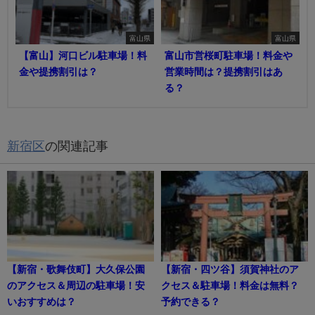
富山県
富山県
【富山】河口ビル駐車場！料
富山市営桜町駐車場！料金や
金や提携割引は？
営業時間は？提携割引はあ
る？
新宿区
の関連記事
【新宿・歌舞伎町】大久保公園
【新宿・四ツ谷】須賀神社のア
のアクセス＆周辺の駐車場！安
クセス＆駐車場！料金は無料？
いおすすめは？
予約できる？