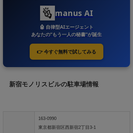
manus AI
🤖
自律型AIエージェント
あなたの“もう一人の秘書”が誕生
👉 今すぐ無料で試してみる
新宿モノリスビルの駐車場情報
163-0990
東京都新宿区西新宿2丁目3-1