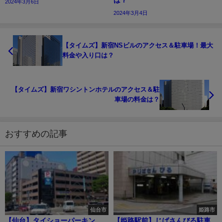
2024年3月6日
2024年3月4日
【タイムズ】新宿NSビルのアクセス＆駐車場！最大
料金や入り口は？
【タイムズ】新宿ワシントンホテルのアクセス＆駐
車場の料金は？
おすすめの記事
仙台市
姫路市
【仙台】タイショーパーキン
【姫路駅前】じばさんびる駐車