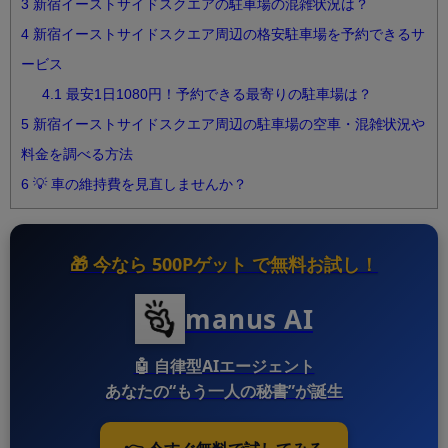
3
新宿イーストサイドスクエアの駐車場の混雑状況は？
4
新宿イーストサイドスクエア周辺の格安駐車場を予約できるサ
ービス
4.1
最安1日1080円！予約できる最寄りの駐車場は？
5
新宿イーストサイドスクエア周辺の駐車場の空車・混雑状況や
料金を調べる方法
6
💡 車の維持費を見直しませんか？
🎁 今なら
500Pゲット
で無料お試し！
manus AI
🤖
自律型AIエージェント
あなたの“もう一人の秘書”が誕生