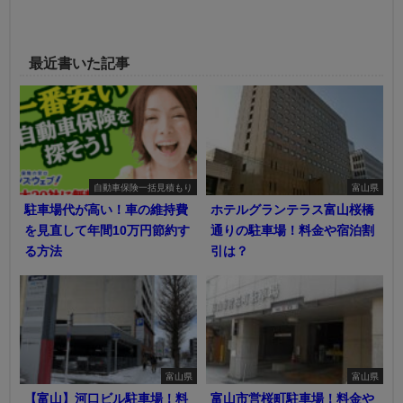
最近書いた記事
自動車保険一括見積もり
富山県
駐車場代が高い！車の維持費
ホテルグランテラス富山桜橋
を見直して年間10万円節約す
通りの駐車場！料金や宿泊割
る方法
引は？
富山県
富山県
【富山】河口ビル駐車場！料
富山市営桜町駐車場！料金や