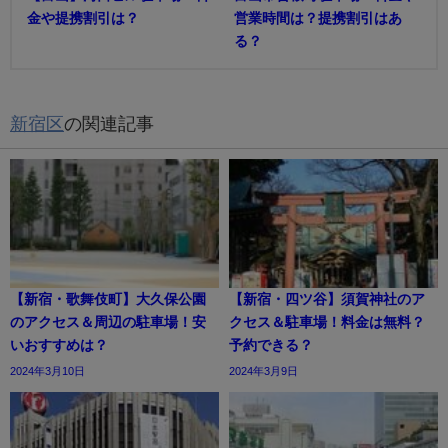
金や提携割引は？
営業時間は？提携割引はあ
る？
新宿区
の関連記事
【新宿・歌舞伎町】大久保公園
【新宿・四ツ谷】須賀神社のア
のアクセス＆周辺の駐車場！安
クセス＆駐車場！料金は無料？
いおすすめは？
予約できる？
2024年3月10日
2024年3月9日