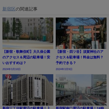
新宿区
の関連記事
【新宿・歌舞伎町】大久保公園
【新宿・四ツ谷】須賀神社のア
のアクセス＆周辺の駐車場！安
クセス＆駐車場！料金は無料？
いおすすめは？
予約できる？
2024年3月10日
2024年3月9日
新宿三丁目駅周辺の駐車場！上
新宿駅南口周辺の駐車場！24時