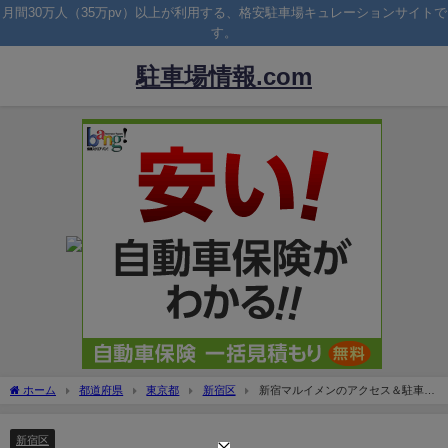
月間30万人（35万pv）以上が利用する、格安駐車場キュレーションサイトで
す。
駐車場情報.com
ホーム
都道府県
東京都
新宿区
新宿マルイメンのアクセス＆駐車
場！最大料金や無料割引は？
新宿区