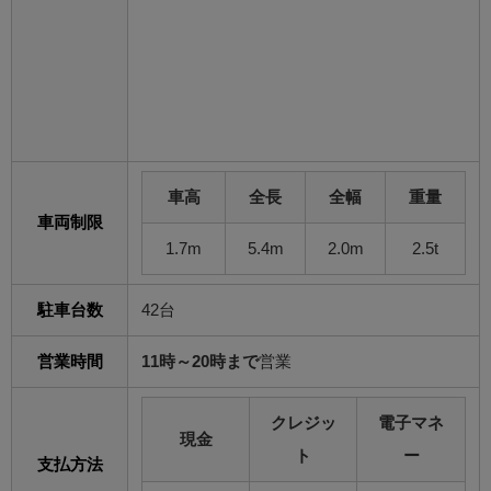
車高
全長
全幅
重量
車両制限
1.7m
5.4m
2.0m
2.5t
駐車台数
42台
営業時間
11時～20時まで
営業
クレジッ
電子マネ
現金
ト
ー
支払方法