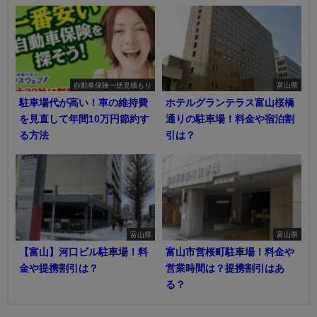
自動車保険一括見積もり
富山県
駐車場代が高い！車の維持費
ホテルグランテラス富山桜橋
を見直して年間10万円節約す
通りの駐車場！料金や宿泊割
る方法
引は？
富山県
富山県
【富山】河口ビル駐車場！料
富山市営桜町駐車場！料金や
金や提携割引は？
営業時間は？提携割引はあ
る？