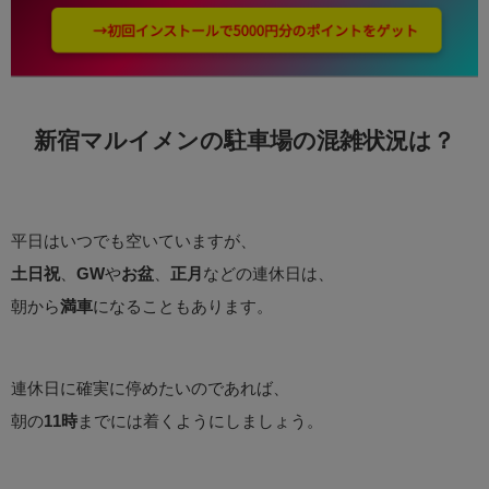
新宿マルイメンの駐車場の混雑状況は？
平日はいつでも空いていますが、
土日祝
、
GW
や
お盆
、
正月
などの連休日は、
朝から
満車
になることもあります。
連休日に確実に停めたいのであれば、
朝の
11時
までには着くようにしましょう。