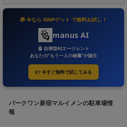
🎁 今なら
500Pゲット
で無料お試し！
manus AI
🤖
自律型AIエージェント
あなたの“もう一人の秘書”が誕生
👉 今すぐ無料で試してみる
パークワン新宿マルイメンの駐車場情
報