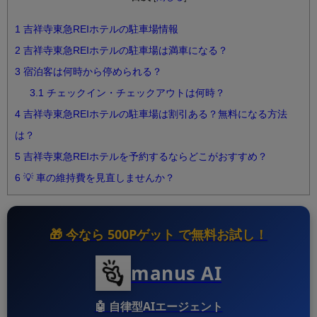
1
吉祥寺東急REIホテルの駐車場情報
2
吉祥寺東急REIホテルの駐車場は満車になる？
3
宿泊客は何時から停められる？
3.1
チェックイン・チェックアウトは何時？
4
吉祥寺東急REIホテルの駐車場は割引ある？無料になる方法
は？
5
吉祥寺東急REIホテルを予約するならどこがおすすめ？
6
💡 車の維持費を見直しませんか？
🎁 今なら
500Pゲット
で無料お試し！
manus AI
🤖
自律型AIエージェント