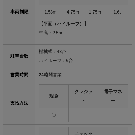
車両制限
1.58m
4.75m
1.75m
1.6t
【平面（ハイルーフ）】
車高：2.5m
機械式：43台
駐車台数
ハイルーフ：6台
営業時間
24時間
営業
クレジッ
電子マネ
現金
ト
ー
支払方法
〇
チェック