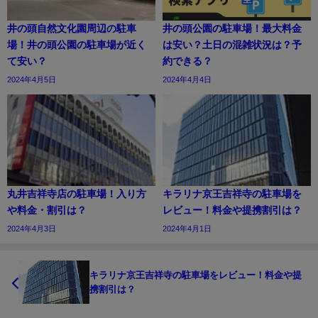
井の頭自然文化園周辺の駐車
井の頭公園の駐車場！最大料金
場！井の頭公園の駐車場が近く
は安い？土日の混雑状況は？予
て安い？
約できる？
2024年4月5日
2024年4月4日
丸井吉祥寺店の駐車場！入り方
キラリナ京王吉祥寺の駐車場を
や料金・割引は？
レビュー！料金や提携割引は？
2024年4月3日
2024年4月1日
キラリナ京王吉祥寺の駐車場をレビュー！料金や提
携割引は？