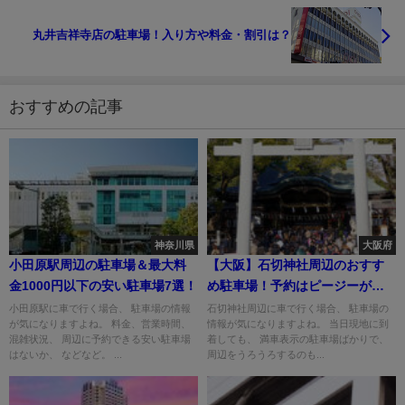
丸井吉祥寺店の駐車場！入り方や料金・割引は？
おすすめの記事
神奈川県
大阪府
小田原駅周辺の駐車場＆最大料
【大阪】石切神社周辺のおすす
金1000円以下の安い駐車場7選！
め駐車場！予約はピージーがお
すすめ！
小田原駅に車で行く場合、 駐車場の情報
石切神社周辺に車で行く場合、 駐車場の
が気になりますよね。 料金、営業時間、
情報が気になりますよね。 当日現地に到
混雑状況、 周辺に予約できる安い駐車場
着しても、 満車表示の駐車場ばかりで、
はないか、 などなど。 ...
周辺をうろうろするのも...