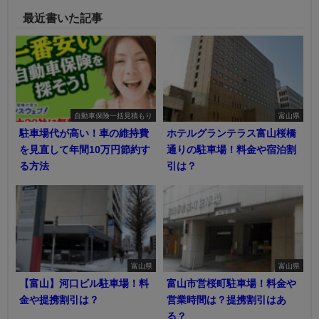
最近書いた記事
自動車保険一括見積もり
富山県
駐車場代が高い！車の維持費
ホテルグランテラス富山桜橋
を見直して年間10万円節約す
通りの駐車場！料金や宿泊割
る方法
引は？
富山県
富山県
【富山】河口ビル駐車場！料
富山市営桜町駐車場！料金や
金や提携割引は？
営業時間は？提携割引はあ
る？