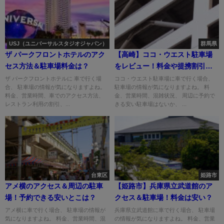
USJ（ユニバーサルスタジオジャパン）
群馬県
ザ パークフロントホテルのアク
【高崎】ココ・ウエスト駐車場
セス方法＆駐車場料金は？
をレビュー！料金や提携割引
は？
ザ パークフロントホテルに 車で行く場
ココ・ウエスト駐車場に車で行く場合、
合、 駐車場の情報が気になりますよね。
駐車場の情報が気になりますよね。 料
料金、営業時間、車でのアクセス方法、
金、営業時間、混雑状況、 周辺に予約で
レストラン利用の割引、...
きる安い駐車場はないか、 ...
台東区
姫路市
アメ横のアクセス＆周辺の駐車
【姫路市】兵庫県立武道館のア
場！予約できる安いとこは？
クセス＆駐車場！料金は安い？
アメ横に車で行く場合、 駐車場の情報が
兵庫県立武道館に車で行く場合、 駐車場
気になりますよね。 料金、営業時間、混
の情報が気になりますよね。 料金、営業