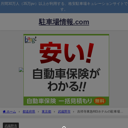
月間30万人（35万pv）以上が利用する、格安駐車場キュレーションサイトで
す。
駐車場情報.com
ホーム
都道府県
東京都
武蔵野市
吉祥寺東急REIホテルの駐車場！
料金や宿泊割引は？
武蔵野市