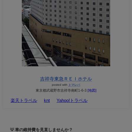
吉祥寺東急ＲＥＩホテル
posted with
トマレバ
東京都武蔵野市吉祥寺南町1-6-3
[地図]
楽天トラベル
knt
Yahoo!トラベル
💡 車の維持費を見直しませんか？