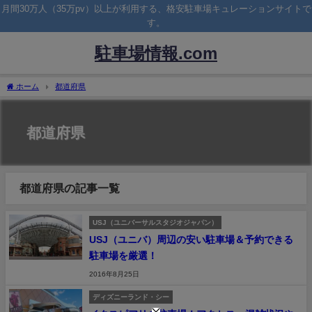
月間30万人（35万pv）以上が利用する、格安駐車場キュレーションサイトで
す。
駐車場情報.com
ホーム
都道府県
都道府県
都道府県の記事一覧
USJ（ユニバーサルスタジオジャパン）
USJ（ユニバ）周辺の安い駐車場＆予約できる
駐車場を厳選！
2016年8月25日
ディズニーランド・シー