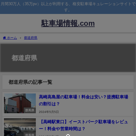
月間30万人（35万pv）以上が利用する、格安駐車場キュレーションサイトで
す。
駐車場情報.com
ホーム
都道府県
都道府県
都道府県の記事一覧
高崎高島屋の駐車場！料金は安い？提携駐車場
の割引は？
群馬県
2024年5月5日
【高崎駅東口】イーストパーク駐車場をレビュ
ー！料金や営業時間は？
群馬県