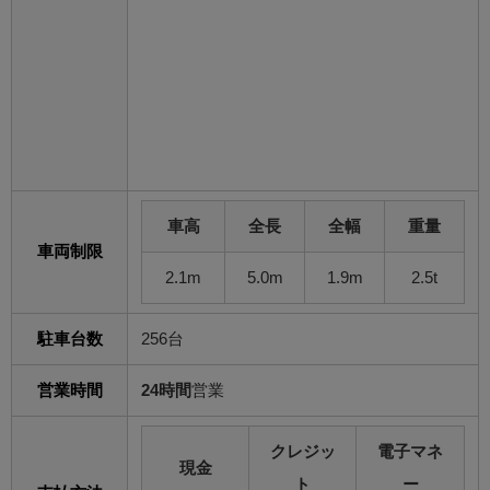
車高
全長
全幅
重量
車両制限
2.1m
5.0m
1.9m
2.5t
駐車台数
256台
営業時間
24時間
営業
クレジッ
電子マネ
現金
ト
ー