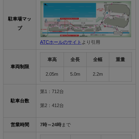
駐車場マッ
プ
ATCホールのサイト
より引用
車高
全長
全幅
重量
車両制限
2.05m
5.0m
2.2m
第1：712台
駐車台数
第2：412台
営業時間
7時～24時
まで