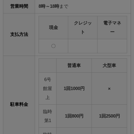
営業時間
8時～18時
まで
クレジッ
電子マネ
現金
ト
ー
支払方法
〇
普通車
大型車
6号
館屋
1回1000円
×
上
駐車料金
臨時
1回800円
1回2500円
第1