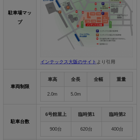
駐車場マッ
プ
インテックス大阪のサイト
より引用
車高
全長
全幅
重量
車両制限
2.0m
5.0m
6号館屋上
臨時第1
臨時第2
駐車台数
900台
620台
400台