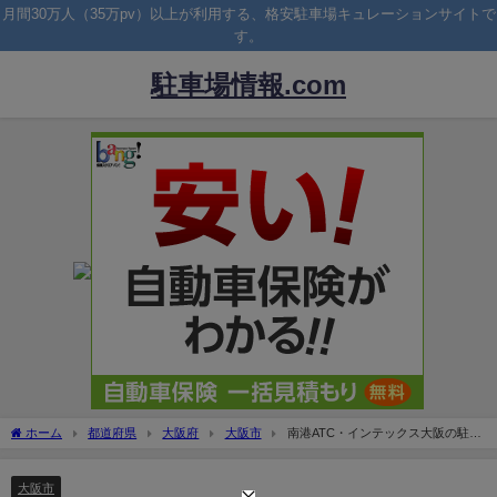
月間30万人（35万pv）以上が利用する、格安駐車場キュレーションサイトで
す。
駐車場情報.com
ホーム
都道府県
大阪府
大阪市
南港ATC・インテックス大阪の駐車
場＆周辺の安い駐車場を厳選！
大阪市