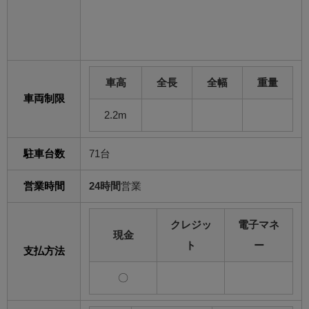
車高
全長
全幅
重量
車両制限
2.2m
駐車台数
71台
営業時間
24時間
営業
クレジッ
電子マネ
現金
ト
ー
支払方法
〇