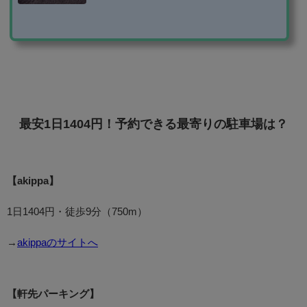
個人宅やマンションなどの空き駐車場を借りられるサ
ービスを利用するのがおすすめです。 この記事で
は、・軒先パーキング・akippa・特P・B-Timesの使い
方を紹介します！ 登録方法 格安駐車場予約サイトで
は、いずれもメールアドレスだけで登録できます。（B
-Timesはタイムズクラブの入会が必要） ちなみに、aki
ppaと特Pは、facebookログインも可能です...
最安1日1404円！予約できる最寄りの駐車場は？
【akippa】
1日1404円・徒歩9分（750m）
→
akippaのサイトへ
【軒先パーキング】