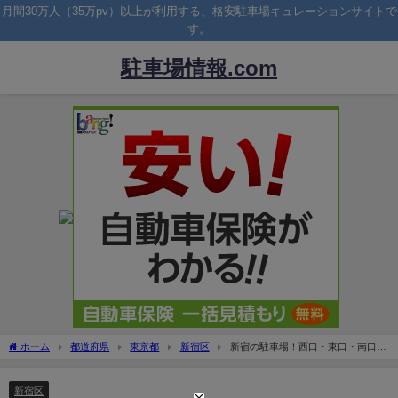
月間30万人（35万pv）以上が利用する、格安駐車場キュレーションサイトで
す。
駐車場情報.com
ホーム
都道府県
東京都
新宿区
新宿の駐車場！西口・東口・南口周
辺の無料割引のある駐車場は？
新宿区