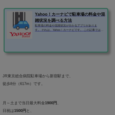
Yahoo！カーナビで駐車場の料金や混
雑状況を調べる方法
駐車場の料金や混雑状況が分かるアプリがありま
す。 それは、Yahoo！カーナビです。 この記事では、Y
ahoo！カーナビの便利な使い方を紹介します！ Yaho
o！カーナビのダウンロードはこちら ⇒「Yahoo!カーナ
ビ -【無料ナビ】渋滞情報も地図も自動更新」 駐車場情
報や満車・空車などの混雑状況の調べ方 GPSをオンに
しない状態でアプリを起動すると、位置情報をオンに
するか聞かれます。 駐車場情報を調べるだけなら、GP
Sを起動する必要がないので、「キャンセル」をタッ
プ。 GPSがオフの時は、常に東...
JR東京総合病院駐車場から新宿駅まで、
徒歩8分（617m）です。
月～土まで当日最大料金
1900円
、
日祝は
1500円
と、