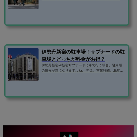
約できる安い駐車場はないか、などなど。 そこで、新
宿駅東口周辺の駐車場の気になる情報を1ページにまと
めてみました！ 新宿駅東口駐車場 住所160-0022東京都
新宿区新宿3丁目38-1車両制限2.1m6.5m2.0m2.0t駐車台
数150台支払方法〇営業時間6時～翌1時まで（出庫は24
時間可）駐車料金平日土日祝0:00-24:0030分310円最大
料金なし 最大料金がないので、ルミネやビックロでの
買い物時間以上は、停めっぱなし...
伊勢丹新宿の駐車場！サブナードの駐
車場とどっちが料金がお得？
伊勢丹新宿や新宿サブナードに車で行く場合、駐車場
の情報が気になりますよね。 料金、営業時間、混雑状
況、周辺に予約できる安い駐車場はないか、などな
ど。 そこで、伊勢丹新宿の駐車場の気になる情報を1ペ
ージにまとめてみました！ 伊勢丹新宿の駐車場マッ
プ （伊勢丹新宿店のサイトより引用） 【提携駐車
場】・新宿サブナード駐車場・東京都第一本庁舎駐車
場 伊勢丹本館パーキング 住所160-0022東京都新宿区
新宿3丁目16-13車両制限2.0m5.5m2.2m2.2t駐車台数367
台支払方法〇営業時間8時～...