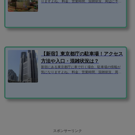
りますよね。 料金、営業時間、混雑状況、周辺に予約
できる安い駐車場はないか、などなど。 そこで、新宿
西口周辺の駐車場の気になる情報を1ページにまとめて
みました！ 新宿駅西口駐車場 住所160-0023東京都新宿
区西新宿1丁目 西口地下街1号駐車場マップ新宿駅西口
駐車場のサイトより引用車両制限2.1m6.0m2.0m4.0t駐
車台数380台支払方法〇営業時間24時間営業駐車料金平
日土日祝8:00-18:0030分320円入庫後24時間最大料金10
710円18:00-翌8:0030分320円時間内最大...
【新宿】東京都庁の駐車場！アクセス
方法や入口・混雑状況は？
新宿にある東京都庁に車で行く場合、駐車場の情報が
気になりますよね。 料金、営業時間、混雑状況、周辺
に予約できる安い駐車場はないか、などなど。 そこ
で、東京都庁の駐車場の気になる情報を1ページにまと
めてみました！ 東京都庁の駐車場マップ 都庁見学のご
案内のサイトより引用 東京都第一本庁舎駐車場 住所16
0-0023東京都新宿区西新宿2丁目8-81車両制限2.2m5.0
m1.9m駐車台数52台支払方法〇Edy営業時間都庁通り入
口：8時30分～21時30分まで公園通り入口：8時～21時
30分まで（出庫は22時まで...
スポンサーリンク