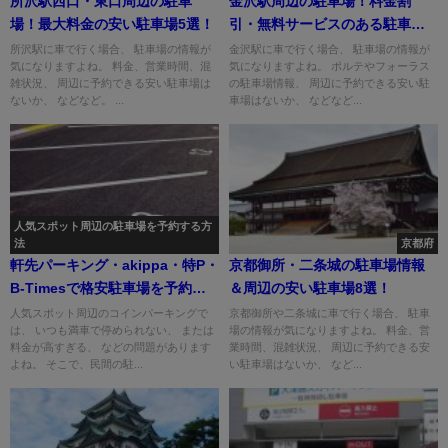
所沢駅西口・東口周辺の駐車
金沢駅周辺の駐車場！料金割
場！最大料金の安い駐車場5選！
引・無料サービスのある駐車場5
選！
所沢駅に車で行く場合、 駐車場の情報が
金沢駅に車で行く場合、 駐車場の情報が
気になりますよね。 料金、営業時間、混
気になりますよね。 ポルテやフォーラス
雑状況、 周辺に予約できる安い駐車場は
の駐車場情報、 周辺に予約できる安い駐
ないか、 などなど。 ...
車場はないか、 などなど...
人気スポット周辺の駐車場を予約する方
法
京都府
軒先パーキング・akippa・特P・
京都御所・二条城の駐車場情報
B-Timesで格安駐車場を予約す
＆周辺の安い駐車場8選！
る方法
人気スポット周辺のコインパーキングで
京都御所や二条城に車で行く場合、 駐車
は、 いつも満車で停められない、 または
場の情報が気になりますよね。 料金、営
料金が高すぎる、 などの問題があります
業時間、混雑状況、 周辺に予約できる安
よね。 そこで、民間の駐...
い駐車場はないか、 など...