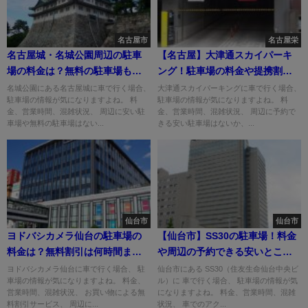
名古屋市
名古屋栄
名古屋城・名城公園周辺の駐車
【名古屋】大津通スカイパーキ
場の料金は？無料の駐車場も紹
ング！駐車場の料金や提携割引
介！
は？
名城公園にある名古屋城に車で行く場合、
大津通スカイパーキングに車で行く場合、
駐車場の情報が気になりますよね。 料
駐車場の情報が気になりますよね。 料
金、営業時間、混雑状況、 周辺に安い駐
金、営業時間、混雑状況、 周辺に予約で
車場や無料の駐車場はない...
きる安い駐車場はないか、...
仙台市
仙台市
ヨドバシカメラ仙台の駐車場の
【仙台市】SS30の駐車場！料金
料金は？無料割引は何時間ま
や周辺の予約できる安いとこ
で？
は？
ヨドバシカメラ仙台に車で行く場合、 駐
仙台市にある SS30（住友生命仙台中央ビ
車場の情報が気になりますよね。 料金、
ル）に 車で行く場合、 駐車場の情報が気
営業時間、混雑状況、 お買い物による無
になりますよね。 料金、営業時間、混雑
料割引サービス、 周辺に...
状況、 車でのアク...