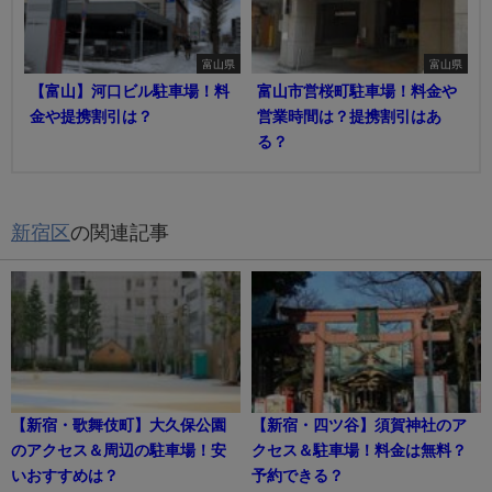
富山県
富山県
【富山】河口ビル駐車場！料
富山市営桜町駐車場！料金や
金や提携割引は？
営業時間は？提携割引はあ
る？
新宿区
の関連記事
【新宿・歌舞伎町】大久保公園
【新宿・四ツ谷】須賀神社のア
のアクセス＆周辺の駐車場！安
クセス＆駐車場！料金は無料？
いおすすめは？
予約できる？