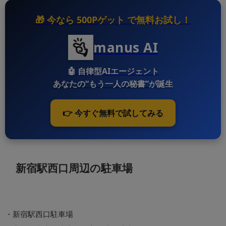
🎁 今なら
500Pゲット
で無料お試し！
manus AI
🤖
自律型AIエージェント
あなたの“もう一人の秘書”が誕生
👉 今すぐ無料で試してみる
新宿駅西口周辺の駐車場
・新宿駅西口駐車場