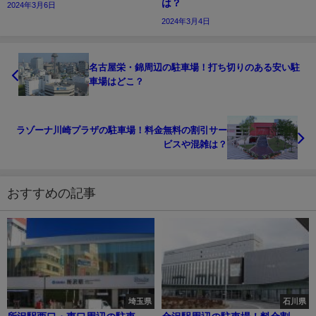
は？
2024年3月6日
2024年3月4日
名古屋栄・錦周辺の駐車場！打ち切りのある安い駐
車場はどこ？
ラゾーナ川崎プラザの駐車場！料金無料の割引サー
ビスや混雑は？
おすすめの記事
埼玉県
石川県