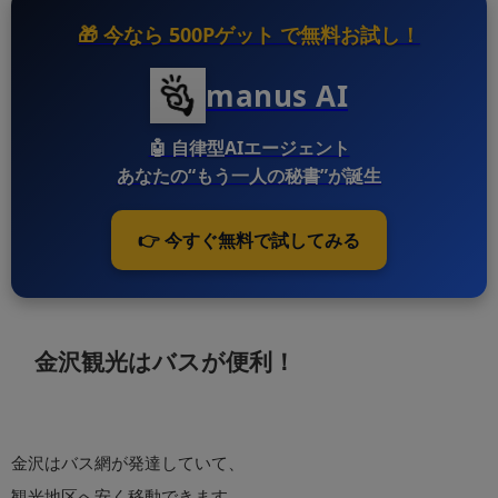
🎁 今なら
500Pゲット
で無料お試し！
manus AI
🤖
自律型AIエージェント
あなたの“もう一人の秘書”が誕生
👉 今すぐ無料で試してみる
金沢観光はバスが便利！
金沢はバス網が発達していて、
観光地区へ安く移動できます。