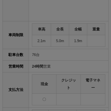
車高
全長
全幅
重量
車両制限
2.1m
5.0m
1.9m
駐車台数
76台
営業時間
24時間
営業
クレジッ
電子マネ
現金
ト
ー
支払方法
〇