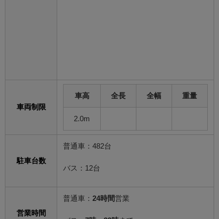
車高
全長
全幅
重量
車両制限
2.0m
普通車：482台
駐車台数
バス：12台
普通車：
24時間
営業
営業時間