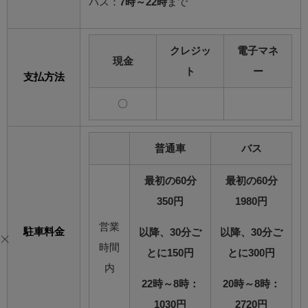
バス：
7時～22時
まで
クレジッ
電子マネ
現金
ト
ー
支払方法
〇
普通車
バス
最初の60分
最初の60分
350円
1980円
営業
駐車料金
以降、30分ご
以降、30分ご
時間
とに150円
とに300円
内
22時～8時：
20時～8時：
1030円
2720円