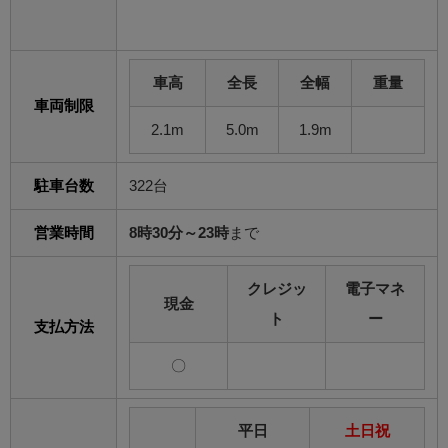
車高
全長
全幅
重量
車両制限
2.1m
5.0m
1.9m
駐車台数
322台
営業時間
8時30分～23時
まで
クレジッ
電子マネ
現金
ト
ー
支払方法
〇
平日
土日祝