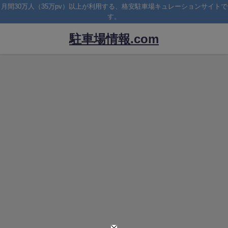
月間30万人（35万pv）以上が利用する、格安駐車場キュレーションサイトで
す。
駐車場情報.com