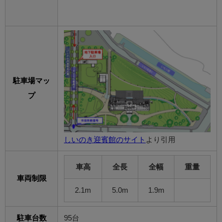
駐車場マッ
プ
しいのき迎賓館のサイト
より引用
車高
全長
全幅
重量
車両制限
2.1m
5.0m
1.9m
駐車台数
95台