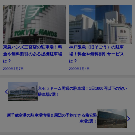
東急ハンズ三宮店の駐車場！料
神戸阪急（旧そごう）の駐車
金や無料割引のある提携駐車場
場！料金や無料割引サービス
は？
は？
2020年7月7日
2020年7月4日
京セラドーム周辺の駐車場！1日1000円以下の安い
駐車場7選！
新千歳空港の駐車場情報＆周辺の予約できる格安駐
車場5選！