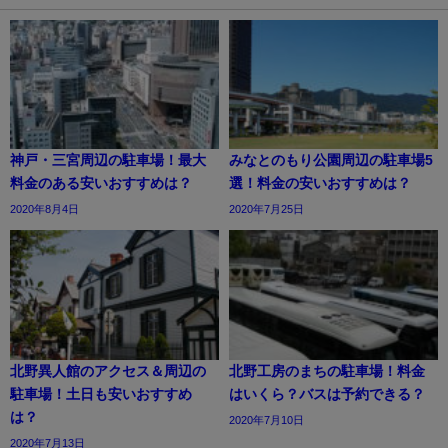
神戸・三宮周辺の駐車場！最大
みなとのもり公園周辺の駐車場5
料金のある安いおすすめは？
選！料金の安いおすすめは？
2020年8月4日
2020年7月25日
北野異人館のアクセス＆周辺の
北野工房のまちの駐車場！料金
駐車場！土日も安いおすすめ
はいくら？バスは予約できる？
は？
2020年7月10日
2020年7月13日