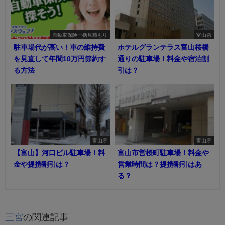
自動車保険一括見積もり
富山県
駐車場代が高い！車の維持費
ホテルグランテラス富山桜橋
を見直して年間10万円節約す
通りの駐車場！料金や宿泊割
る方法
引は？
富山県
富山県
【富山】河口ビル駐車場！料
富山市営桜町駐車場！料金や
金や提携割引は？
営業時間は？提携割引はあ
る？
三宮
の関連記事