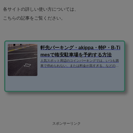
各サイトの詳しい使い方については、
こちらの記事をご覧ください。
軒先パーキング・akippa・特P・B-Ti
mesで格安駐車場を予約する方法
人気スポット周辺のコインパーキングでは、いつも満
車で停められない、または料金が高すぎる、などの問
題がありますよね。 そこで、民間の駐車場ではなく、
個人宅やマンションなどの空き駐車場を借りられるサ
ービスを利用するのがおすすめです。 この記事で
は、・軒先パーキング・akippa・特P・B-Timesの使い
方を紹介します！ 登録方法 格安駐車場予約サイトで
は、いずれもメールアドレスだけで登録できます。（B
-Timesはタイムズクラブの入会が必要） ちなみに、aki
ppaと特Pは、facebookログインも可能です...
スポンサーリンク