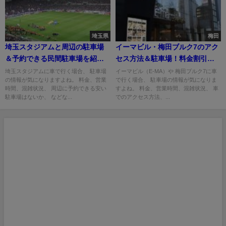
埼玉県
梅田
埼玉スタジアムと周辺の駐車場
イーマビル・梅田ブルク7のアク
＆予約できる民間駐車場を紹
セス方法＆駐車場！料金割引
介！
は？
埼玉スタジアムに車で行く場合、 駐車場
イーマビル（E-MA）や 梅田ブルク7に車
の情報が気になりますよね。 料金、営業
で行く場合、 駐車場の情報が気になりま
時間、混雑状況、 周辺に予約できる安い
すよね。 料金、営業時間、混雑状況、 車
駐車場はないか、 などな...
でのアクセス方法、...