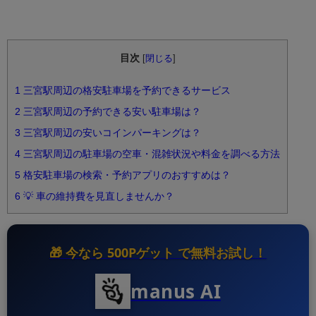
目次
[
閉じる
]
1
三宮駅周辺の格安駐車場を予約できるサービス
2
三宮駅周辺の予約できる安い駐車場は？
3
三宮駅周辺の安いコインパーキングは？
4
三宮駅周辺の駐車場の空車・混雑状況や料金を調べる方法
5
格安駐車場の検索・予約アプリのおすすめは？
6
💡 車の維持費を見直しませんか？
🎁 今なら
500Pゲット
で無料お試し！
manus AI