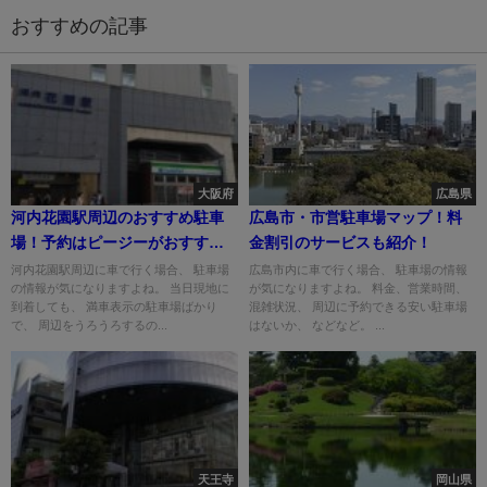
おすすめの記事
大阪府
広島県
河内花園駅周辺のおすすめ駐車
広島市・市営駐車場マップ！料
場！予約はピージーがおすす
金割引のサービスも紹介！
め！
河内花園駅周辺に車で行く場合、 駐車場
広島市内に車で行く場合、 駐車場の情報
の情報が気になりますよね。 当日現地に
が気になりますよね。 料金、営業時間、
到着しても、 満車表示の駐車場ばかり
混雑状況、 周辺に予約できる安い駐車場
で、 周辺をうろうろするの...
はないか、 などなど。 ...
天王寺
岡山県