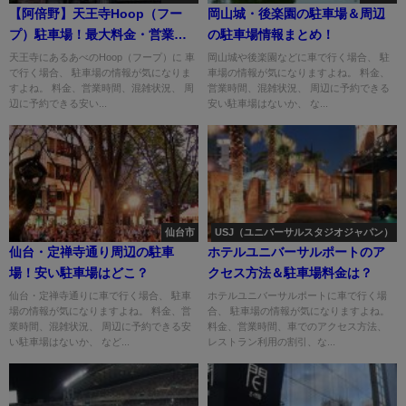
【阿倍野】天王寺Hoop（フー
岡山城・後楽園の駐車場＆周辺
プ）駐車場！最大料金・営業時
の駐車場情報まとめ！
間・提携割引は？
天王寺にあるあべのHoop（フープ）に 車
岡山城や後楽園などに車で行く場合、 駐
で行く場合、 駐車場の情報が気になりま
車場の情報が気になりますよね。 料金、
すよね。 料金、営業時間、混雑状況、 周
営業時間、混雑状況、 周辺に予約できる
辺に予約できる安い...
安い駐車場はないか、 な...
仙台市
USJ（ユニバーサルスタジオジャパン）
仙台・定禅寺通り周辺の駐車
ホテルユニバーサルポートのア
場！安い駐車場はどこ？
クセス方法＆駐車場料金は？
仙台・定禅寺通りに車で行く場合、 駐車
ホテルユニバーサルポートに車で行く場
場の情報が気になりますよね。 料金、営
合、 駐車場の情報が気になりますよね。
業時間、混雑状況、 周辺に予約できる安
料金、営業時間、車でのアクセス方法、
い駐車場はないか、 など...
レストラン利用の割引、な...