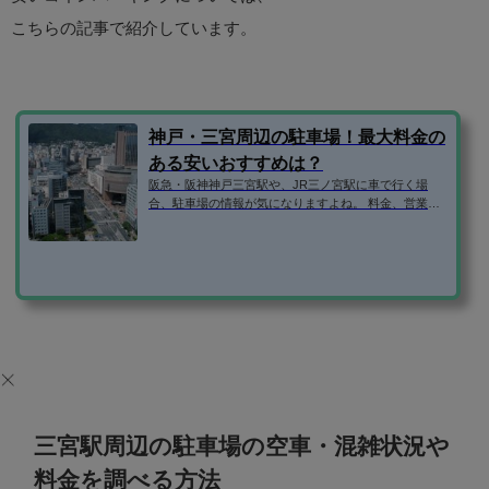
こちらの記事で紹介しています。
神戸・三宮周辺の駐車場！最大料金の
ある安いおすすめは？
阪急・阪神神戸三宮駅や、JR三ノ宮駅に車で行く場
合、駐車場の情報が気になりますよね。 料金、営業時
間、混雑状況、周辺に予約できる安い駐車場はない
か、などなど。 そこで、三宮駅周辺の駐車場の気にな
る情報を1ページにまとめてみました！ 三宮駅周辺の安
い駐車場は？ 三宮駅周辺の規模の大きい駐車場を表に
まとめてみました。 時間料金最大料金三宮駅までダイ
エー神戸三宮店最初の1時間400円以降、30分ごとに200
円なし徒歩2分アイング三宮パーキング30分200円平
日：24時まで1600円土日祝：なし徒歩4分磯...
三宮駅周辺の駐車場の空車・混雑状況や
料金を調べる方法