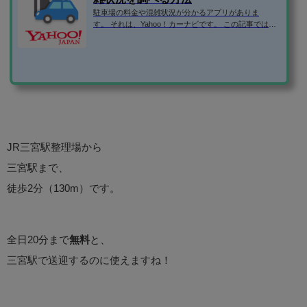
駐車場の料金や混雑状況が分かるアプリがありま
す。 それは、Yahoo！カーナビです。 この記事では、Y
ahoo！カーナビの便利な使い方を紹介します！ Yaho
o！カーナビのダウンロードはこちら ⇒「Yahoo!カーナ
ビ -【無料ナビ】渋滞情報も地図も自動更新」 駐車場情
報や満車・空車などの混雑状況の調べ方 GPSをオンに
しない状態でアプリを起動すると、位置情報をオンに
するか聞かれます。 駐車場情報を調べるだけなら、GP
Sを起動する必要がないので、「キャンセル」をタッ
プ。 GPSがオフの時は、常に東...
JR三宮駅整理場から
三宮駅まで、
徒歩2分（130m）です。
全日20分まで
無料
と、
三宮駅で送迎するのに使えますね！