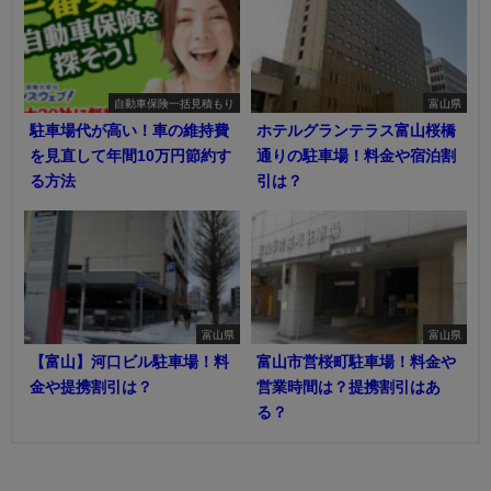
自動車保険一括見積もり
富山県
駐車場代が高い！車の維持費
ホテルグランテラス富山桜橋
を見直して年間10万円節約す
通りの駐車場！料金や宿泊割
る方法
引は？
富山県
富山県
【富山】河口ビル駐車場！料
富山市営桜町駐車場！料金や
金や提携割引は？
営業時間は？提携割引はあ
る？