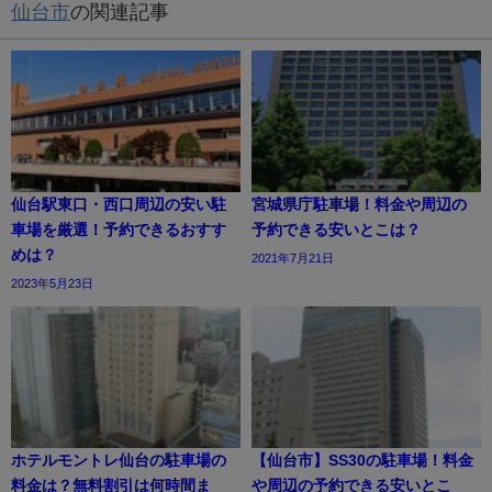
仙台市
の関連記事
仙台駅東口・西口周辺の安い駐
宮城県庁駐車場！料金や周辺の
車場を厳選！予約できるおすす
予約できる安いとこは？
めは？
2021年7月21日
2023年5月23日
ホテルモントレ仙台の駐車場の
【仙台市】SS30の駐車場！料金
料金は？無料割引は何時間ま
や周辺の予約できる安いとこ