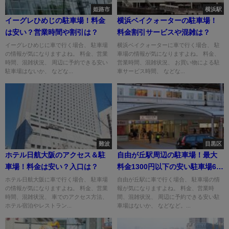
姫路市
横浜駅
イーグレひめじの駐車場！料金
横浜ベイクォーターの駐車場！
は安い？営業時間や割引は？
料金割引サービスや混雑は？
イーグレひめじに車で行く場合、 駐車場
横浜ベイクォーターに車で行く場合、 駐
の情報が気になりますよね。 料金、営業
車場の情報が気になりますよね。 料金、
時間、混雑状況、 周辺に予約できる安い
営業時間、混雑状況、 お買い物による駐
駐車場はないか、 などな...
車サービス時間、 などな...
難波
目黒区
ホテル日航大阪のアクセス＆駐
自由が丘駅周辺の駐車場！最大
車場！料金は安い？入口は？
料金1300円以下の安い駐車場6
選！
ホテル日航大阪に車で行く場合、 駐車場
自由が丘駅に車で行く場合、 駐車場の情
の情報が気になりますよね。 料金、営業
報が気になりますよね。 料金、営業時
時間、混雑状況、 車でのアクセス方法、
間、混雑状況、 周辺に予約できる安い駐
ホテル宿泊やレストラン...
車場はないか、 などなど。...