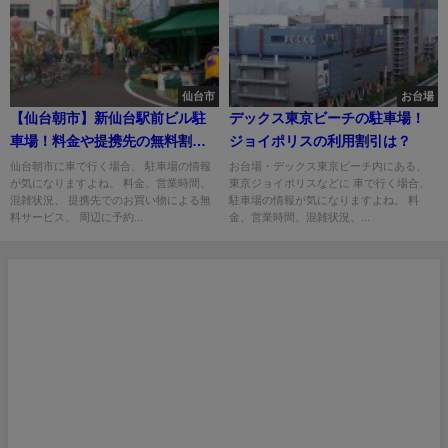
仙台市
お台場
【仙台朝市】新仙台駅前ビル駐
デックス東京ビーチの駐車場！
車場！料金や提携先の無料割引
ジョイポリスの利用割引は？
は？
仙台朝市に車で行く場合、 駐車場の情報
お台場・デックス東京ビーチ内にある、
が気になりますよね。 料金、営業時間、
東京ジョイポリスなどに 車で行く場合、
混雑状況、 提携先でのお買い物による無
駐車場の情報が気になりますよね。 料
料サービス、 周辺に予約...
金、営業時間、混雑状況、...