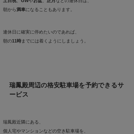
土日祝
、
GW
や
お盆
、
正月
などの連休日は、
朝から
満車
になることもあります。
連休日に確実に停めたいのであれば、
朝の
11時
までには着くようにしましょう。
瑞鳳殿周辺の格安駐車場を予約できるサ
ービス
瑞鳳殿近隣にある、
個人宅やマンションなどの空き駐車場を、