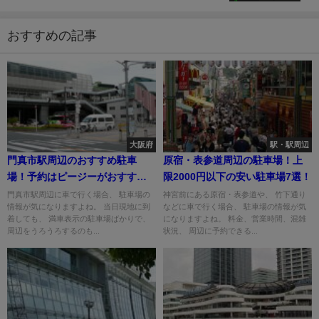
おすすめの記事
大阪府
駅・駅周辺
門真市駅周辺のおすすめ駐車
原宿・表参道周辺の駐車場！上
場！予約はピージーがおすす
限2000円以下の安い駐車場7選！
め！
門真市駅周辺に車で行く場合、 駐車場の
神宮前にある原宿・表参道や、 竹下通り
情報が気になりますよね。 当日現地に到
などに車で行く場合、 駐車場の情報が気
着しても、 満車表示の駐車場ばかりで、
になりますよね。 料金、営業時間、混雑
周辺をうろうろするのも...
状況、 周辺に予約できる...