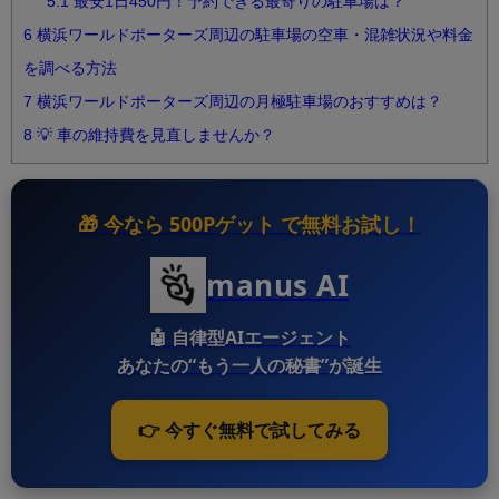
5.1
最安1日450円！予約できる最寄りの駐車場は？
6
横浜ワールドポーターズ周辺の駐車場の空車・混雑状況や料金
を調べる方法
7
横浜ワールドポーターズ周辺の月極駐車場のおすすめは？
8
💡 車の維持費を見直しませんか？
🎁 今なら
500Pゲット
で無料お試し！
manus AI
🤖
自律型AIエージェント
あなたの“もう一人の秘書”が誕生
👉 今すぐ無料で試してみる