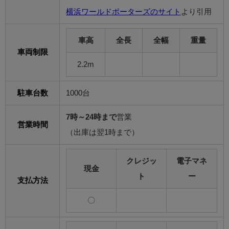
横浜ワールドポーターズのサイト
より引用
車高
全長
全幅
重量
車両制限
2.2m
駐車台数
1000台
7時～24時まで
営業
営業時間
（出庫は翌1時まで）
クレジッ
電子マネ
現金
ト
ー
支払方法
〇