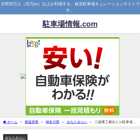
月間30万人（35万pv）以上が利用する、格安駐車場キュレーションサイトで
す。
駐車場情報.com
ホーム
都道府県
神奈川県
みなとみらい
三菱重工横浜ビル駐車場！
値段割引はある？予約方法は？
みなとみらい