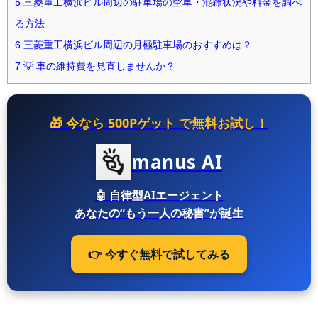
5
三菱重工横浜ビル周辺の駐車場の空車・混雑状況や料金を調べ
る方法
6
三菱重工横浜ビル周辺の月極駐車場のおすすめは？
7
💡 車の維持費を見直しませんか？
🎁 今なら
500Pゲット
で無料お試し！
manus AI
🤖
自律型AIエージェント
あなたの“もう一人の秘書”が誕生
👉 今すぐ無料で試してみる