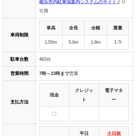
横浜市内駐車場案内システムのサイト
より
引用
車高
全長
全幅
重量
車両制限
1.55m
5.0m
1.8m
1.7t
駐車台数
463台
営業時間
7時～23時まで
営業
クレジッ
電子マネ
現金
ト
ー
支払方法
〇
平日
土日祝