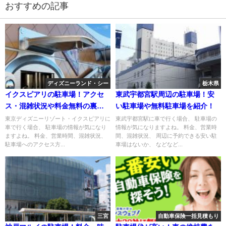
おすすめの記事
ディズニーランド・シー
栃木県
イクスピアリの駐車場！アクセ
東武宇都宮駅周辺の駐車場！安
ス・混雑状況や料金無料の裏技
い駐車場や無料駐車場を紹介！
は？
東京ディズニーリゾート・イクスピアリに
東武宇都宮駅に車で行く場合、 駐車場の
車で行く場合、 駐車場の情報が気になり
情報が気になりますよね。 料金、営業時
ますよね。 料金、営業時間、混雑状況、
間、混雑状況、 周辺に予約できる安い駐
駐車場へのアクセス方...
車場はないか、 などなど...
三宮
自動車保険一括見積もり