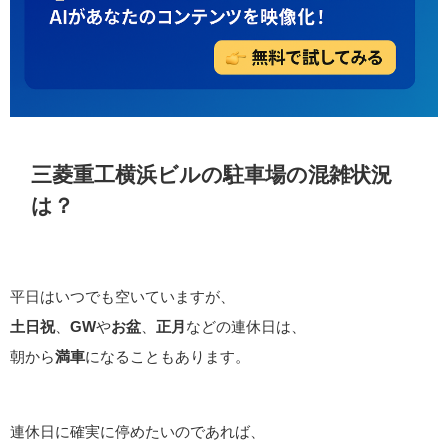
三菱重工横浜ビルの駐車場の混雑状況
は？
平日はいつでも空いていますが、
土日祝
、
GW
や
お盆
、
正月
などの連休日は、
朝から
満車
になることもあります。
連休日に確実に停めたいのであれば、