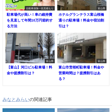
自動車保険一括見積もり
富山県
駐車場代が高い！車の維持費
ホテルグランテラス富山桜橋
を見直して年間10万円節約す
通りの駐車場！料金や宿泊割
る方法
引は？
富山県
富山県
【富山】河口ビル駐車場！料
富山市営桜町駐車場！料金や
金や提携割引は？
営業時間は？提携割引はあ
る？
みなとみらい
の関連記事