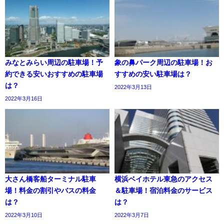
みなとみらい周辺の駐車場！予
象の鼻パーク周辺の駐車場！お
約できる安いおすすめの駐車場
すすめの安い駐車場は？
は？
2022年3月13日
2022年3月16日
大さん橋客船ターミナル駐車
横浜ベイホテル東急のアクセス
場！料金の割引やバスの料金
＆駐車場！宿泊料金のサービス
は？
は？
2022年3月10日
2022年3月7日