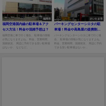
福岡市
さいたま市
福岡空港国内線の駐車場＆アク
パーキングセンターシロタの駐
セス方法！料金や混雑予想は？
車場！料金や高島屋の提携割引
は？
福岡空港に車で行く場合、 駐車場の情報
パーキングセンターシロタに車で行く場
が気になりますよね。 料金、営業時間、
合、 駐車場の情報が気になりますよね。
混雑状況、 周辺に予約できる安い駐車場
料金、営業時間、混雑状況、 周辺に予約
はないか、 などなど。 ...
できる安い駐車場はないか...