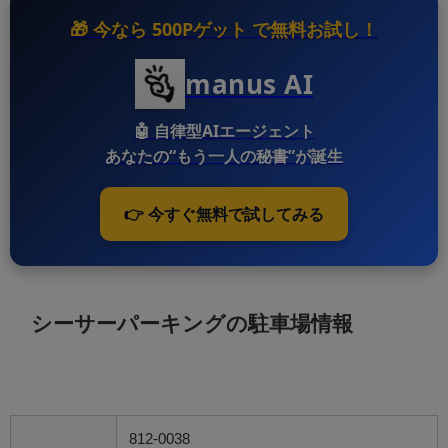
🎁 今なら
500Pゲット
で無料お試し！
manus AI
🤖
自律型AIエージェント
あなたの“もう一人の秘書”が誕生
👉 今すぐ無料で試してみる
シーサーパーキングの駐車場情報
812-0038