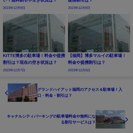
2023年12月9日
2023年12月8日
KITTE博多の駐車場！料金や提携
【福岡】博多マルイの駐車場！
割引は？現在の空き状況は？
料金や提携割引は？
2023年12月7日
2023年12月6日
グランドハイアット福岡のアクセス＆駐車場！入
口・料金・割引は？
キャナルシティパーキングの駐車場料金や無料にな
る割引サービスは？