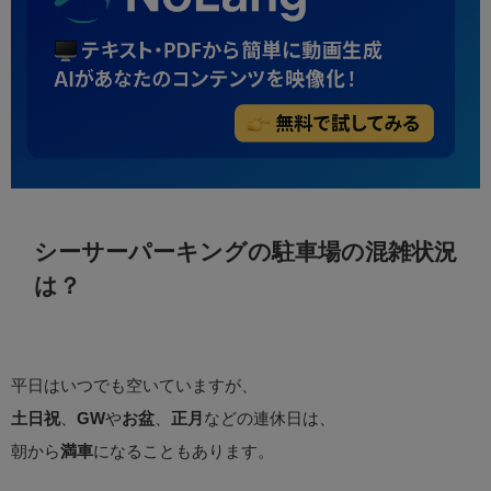
シーサーパーキングの駐車場の混雑状況
は？
平日はいつでも空いていますが、
土日祝
、
GW
や
お盆
、
正月
などの連休日は、
朝から
満車
になることもあります。