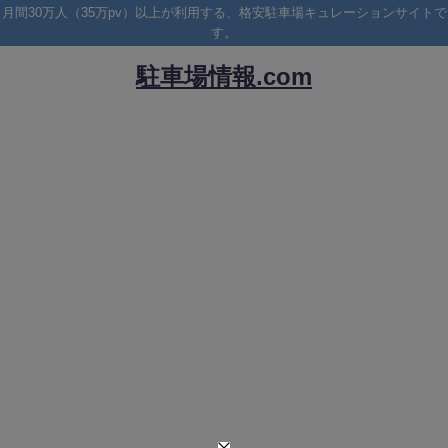
月間30万人（35万pv）以上が利用する、格安駐車場キュレーションサイトで
す。
駐車場情報.com