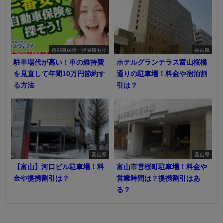
自動車保険一括見積もり
富山県
駐車場代が高い！車の維持費
ホテルグランテラス富山桜橋
を見直して年間10万円節約す
通りの駐車場！料金や宿泊割
る方法
引は？
富山県
富山県
【富山】河口ビル駐車場！料
富山市営桜町駐車場！料金や
金や提携割引は？
営業時間は？提携割引はあ
る？