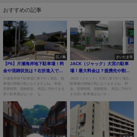
おすすめの記事
江ノ島
さいたま市
【P6】片瀬海岸地下駐車場！料
JACK（ジャック）大宮の駐車
金や混雑状況は？右折進入でき
場！最大料金は？提携先や割引
る？
はある？
片瀬海岸地下駐車場に車で行く場合、 駐
JACK（ジャック）大宮に車で行く場合、
車場の情報が気になりますよね。 料金、
駐車場の情報が気になりますよね。 料
営業時間、混雑状況、 周辺に予約できる
金、営業時間、混雑状況、 周辺に予約で
安い駐車場はないか、 な...
きる安い駐車場はないか...