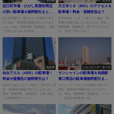
石川県
天王寺
近江町市場・ひがし茶屋街周辺
天王寺ミオ（MIO）のアクセス＆
の安い駐車場＆無料割引まと
駐車場！料金・混雑状況は？
め！
近江町市場や、 東山ひがし茶屋街に車で
天王寺MIO（ミオ）に車で行く場合、 駐
行く場合、 駐車場の情報が気になります
車場の情報が気になりますよね。 料金、
よね。 料金、営業時間、混雑状況、 周辺
営業時間、混雑状況、 車でのアクセス方
に予約できる安い駐車場...
法、 周辺に予約できる...
仙台市
ショッピング・モール
仙台アエル（AER）の駐車場！
サンシャインの駐車場＆池袋駅
料金や提携先の無料割引は？
東口周辺の駐車場無料割引まと
め！
仙台市にあるアエル（AER）に車で行く場
サンシャインシティや 池袋駅に車で行く
合、 駐車場の情報が気になりますよね。
場合、 駐車場の情報が気になりますよ
料金、営業時間、混雑状況、 お買い物に
ね。 料金、営業時間、混雑状況、 デパー
よる無料割引サービス...
ト・百貨店の駐車場の 無...