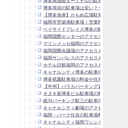
博多港国際ターミナルの駐車場！料金は
博多埠頭の駐車場は安い？一泊・連泊の
【博多漁港】かもめ広場駐車場！最大料
福岡市営築港駐車場！営業時間・最大料
ベイサイドプレイス博多の駐車場！料金
福岡国際センターのアクセス＆駐車場！
マリンメッセ福岡のアクセス＆駐車場の
福岡国際会議場のアクセス＆駐車場！料
福岡サンパレスのアクセス＆駐車場の予
ホテル日航福岡のアクセス＆駐車場！料
キャナルシティ博多の駐車場は無料？周
博多祇園駐車場の料金や住所は？周辺の
【中州】パラカパーキング103の駐車場
オヌキ新博多ビル駐車場の料金は？キャ
紙与パーキング駅三の駐車場料金は？キ
キャナルシティ劇場のアクセス＆駐車場
福岡・パーク住吉の駐車場料金は？キャ
キャナルシティ福岡ワシントンホテルの