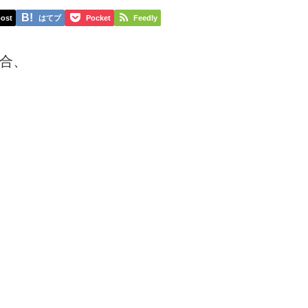
ost
はてブ
Pocket
Feedly
合、