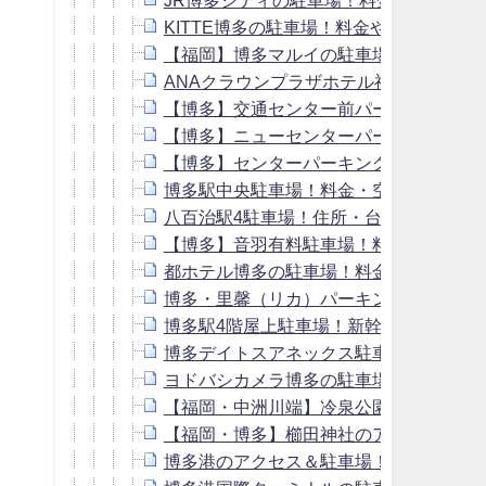
KITTE博多の駐車場！料金や提携割引
【福岡】博多マルイの駐車場！料金や提
ANAクラウンプラザホテル福岡の駐車場
【博多】交通センター前パーキングの駐
【博多】ニューセンターパーキングの駐
【博多】センターパーキングの駐車場！
博多駅中央駐車場！料金・空き状況や提
八百治駅4駐車場！住所・台数・料金や
【博多】音羽有料駐車場！料金や提携割
都ホテル博多の駐車場！料金や提携割引
博多・里馨（リカ）パーキングセンター
博多駅4階屋上駐車場！新幹線割引はあ
博多デイトスアネックス駐車場！博多阪
ヨドバシカメラ博多の駐車場！入り口や
【福岡・中洲川端】冷泉公園の駐車場！
【福岡・博多】櫛田神社のアクセス＆周
博多港のアクセス＆駐車場！24時間・連