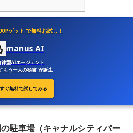
500Pゲット
で無料お試し！
manus AI
自律型AIエージェント
“もう一人の秘書”が誕生
 今すぐ無料で試してみる
岡の駐車場（キャナルシティパー