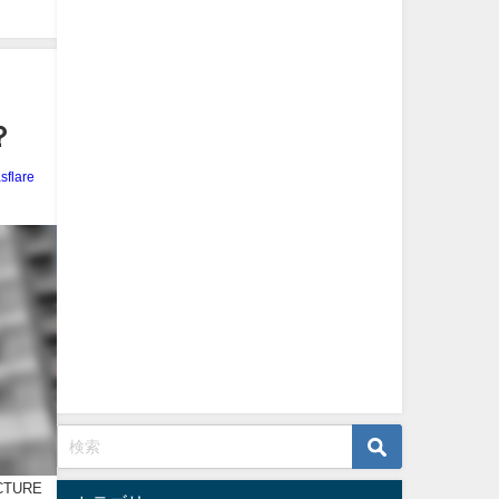
？
sflare
ICTURE