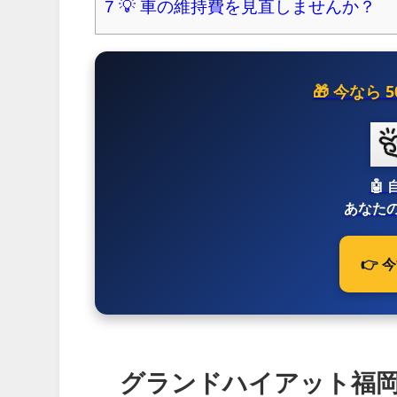
7
💡 車の維持費を見直しませんか？
🎁 今なら
🤖
あなたの
👉
グランドハイアット福