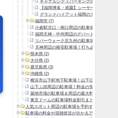
キャナルシティパーキングの駐車場料金
【福岡博多・祇園】シーサーパーキング
グランドハイアット福岡のアクセス＆駐
福岡市 (7)
小倉駅北口・南口周辺の駐車場！一泊料金
福岡天神・中州周辺のデパート・百貨店の
リバーウォーク北九州の駐車場＆周辺の料
天神周辺の格安駐車場！打ち止め料金900
熊本県 (2)
大分県 (2)
鹿児島県 (3)
沖縄県 (2)
横浜市山下町地下駐車場！山下公園駐車場よ
山下ふ頭周辺の駐車場！料金の安いおすすめ
築地市場の駐車場＆周辺の最大料金1800円以
東京ドームの駐車場料金割引まとめ＆周辺の安
人気スポット周辺の駐車場を予約する方法 (2)
駐車場の料金や混雑状況が分かるアプリ (1)