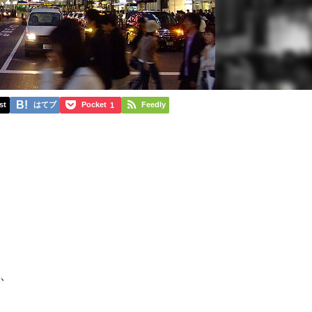
st
はてブ
Pocket
Feedly
1
、