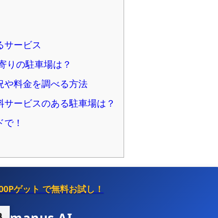
るサービス
最寄りの駐車場は？
況や料金を調べる方法
料サービスのある駐車場は？
ドで！
500Pゲット
で無料お試し！
manus AI