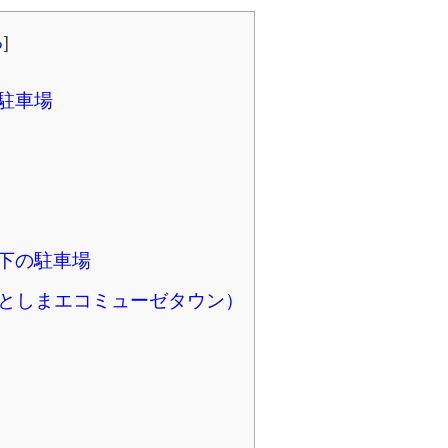
る
]
の駐車場
以下の駐車場
としまエコミューゼタウン）