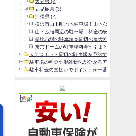
大分県 (2)
鹿児島県 (3)
沖縄県 (2)
横浜市山下町地下駐車場！山下公園駐車場よ
山下ふ頭周辺の駐車場！料金の安いおすすめ
築地市場の駐車場＆周辺の最大料金1800円以
東京ドームの駐車場料金割引まとめ＆周辺の安
人気スポット周辺の駐車場を予約する方法 (2)
駐車場の料金や混雑状況が分かるアプリ (1)
駐車料金の支払いでポイントが一番貯まるクレジッ