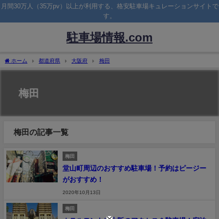
月間30万人（35万pv）以上が利用する、格安駐車場キュレーションサイトで
す。
駐車場情報.com
ホーム
都道府県
大阪府
梅田
梅田
梅田の記事一覧
梅田
堂山町周辺のおすすめ駐車場！予約はピージー
がおすすめ！
2020年10月13日
梅田